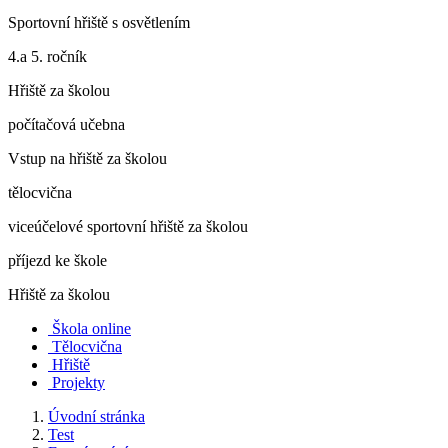
Sportovní hřiště s osvětlením
4.a 5. ročník
Hřiště za školou
počítačová učebna
Vstup na hřiště za školou
tělocvična
viceúčelové sportovní hřiště za školou
příjezd ke škole
Hřiště za školou
Škola online
Tělocvična
Hřiště
Projekty
Úvodní stránka
Test