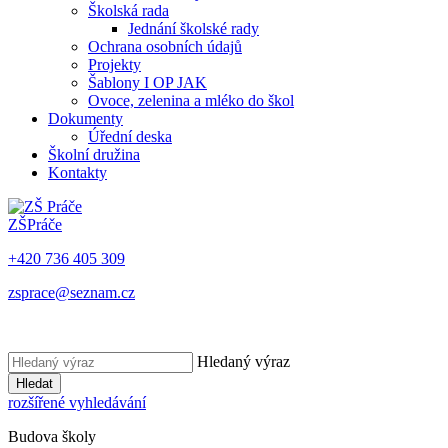
Školská rada
Jednání školské rady
Ochrana osobních údajů
Projekty
Šablony I OP JAK
Ovoce, zelenina a mléko do škol
Dokumenty
Úřední deska
Školní družina
Kontakty
ZŠ
Práče
+420 736 405 309
zsprace@seznam.cz
Hledaný výraz
Hledat
rozšířené vyhledávání
Budova školy