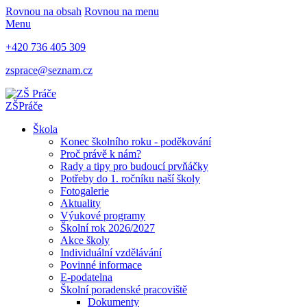
Rovnou na obsah
Rovnou na menu
Menu
+420 736 405 309
zsprace@seznam.cz
ZŠ
Práče
Škola
Konec školního roku - poděkování
Proč právě k nám?
Rady a tipy pro budoucí prvňáčky
Potřeby do 1. ročníku naší školy
Fotogalerie
Aktuality
Výukové programy
Školní rok 2026/2027
Akce školy
Individuální vzdělávání
Povinné informace
E-podatelna
Školní poradenské pracoviště
Dokumenty