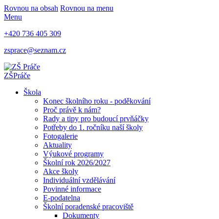
Rovnou na obsah
Rovnou na menu
Menu
+420 736 405 309
zsprace@seznam.cz
ZŠ
Práče
Škola
Konec školního roku - poděkování
Proč právě k nám?
Rady a tipy pro budoucí prvňáčky
Potřeby do 1. ročníku naší školy
Fotogalerie
Aktuality
Výukové programy
Školní rok 2026/2027
Akce školy
Individuální vzdělávání
Povinné informace
E-podatelna
Školní poradenské pracoviště
Dokumenty