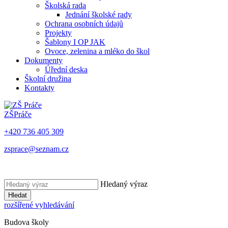
Školská rada
Jednání školské rady
Ochrana osobních údajů
Projekty
Šablony I OP JAK
Ovoce, zelenina a mléko do škol
Dokumenty
Úřední deska
Školní družina
Kontakty
ZŠ
Práče
+420 736 405 309
zsprace@seznam.cz
Hledaný výraz
Hledat
rozšířené vyhledávání
Budova školy