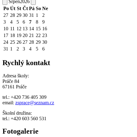
Srpen
2026
Po
Út
St
Čt
Pá
So
Ne
27
28
29
30
31
1
2
3
4
5
6
7
8
9
10
11
12
13
14
15
16
17
18
19
20
21
22
23
24
25
26
27
28
29
30
31
1
2
3
4
5
6
Rychlý kontakt
Adresa školy:
Práče 84
67161 Práče
tel.: +420 736 405 309
email:
zsprace@seznam.cz
Školní družina:
tel.: +420 603 560 531
Fotogalerie