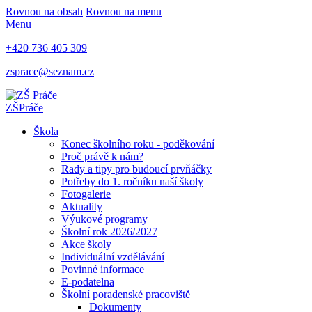
Rovnou na obsah
Rovnou na menu
Menu
+420 736 405 309
zsprace@seznam.cz
ZŠ
Práče
Škola
Konec školního roku - poděkování
Proč právě k nám?
Rady a tipy pro budoucí prvňáčky
Potřeby do 1. ročníku naší školy
Fotogalerie
Aktuality
Výukové programy
Školní rok 2026/2027
Akce školy
Individuální vzdělávání
Povinné informace
E-podatelna
Školní poradenské pracoviště
Dokumenty