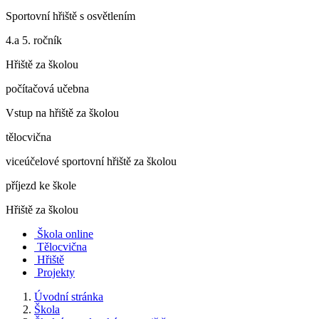
Sportovní hřiště s osvětlením
4.a 5. ročník
Hřiště za školou
počítačová učebna
Vstup na hřiště za školou
tělocvična
viceúčelové sportovní hřiště za školou
příjezd ke škole
Hřiště za školou
Škola online
Tělocvična
Hřiště
Projekty
Úvodní stránka
Škola