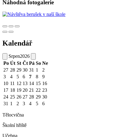
Náhodná fotogalerie
Kalendář
Srpen
2026
Po
Út
St
Čt
Pá
So
Ne
27
28
29
30
31
1
2
3
4
5
6
7
8
9
10
11
12
13
14
15
16
17
18
19
20
21
22
23
24
25
26
27
28
29
30
31
1
2
3
4
5
6
Tělocvična
Školní hřiště
Učebna