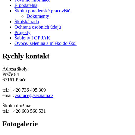
E-podatelna
Školní poradenské pracoviště
Dokumenty
Školská rada
Ochrana osobních údajů
Projekty
Šablony I OP JAK
Ovoce, zelenina a mléko do škol
Rychlý kontakt
Adresa školy:
Práče 84
67161 Práče
tel.: +420 736 405 309
email:
zsprace@seznam.cz
Školní družina:
tel.: +420 603 560 531
Fotogalerie