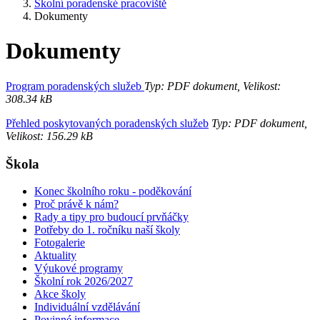
Školní poradenské pracoviště
Dokumenty
Dokumenty
Program poradenských služeb
Typ: PDF dokument, Velikost:
308.34 kB
Přehled poskytovaných poradenských služeb
Typ: PDF dokument,
Velikost: 156.29 kB
Škola
Konec školního roku - poděkování
Proč právě k nám?
Rady a tipy pro budoucí prvňáčky
Potřeby do 1. ročníku naší školy
Fotogalerie
Aktuality
Výukové programy
Školní rok 2026/2027
Akce školy
Individuální vzdělávání
Povinné informace