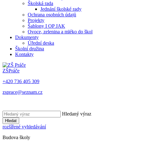
Školská rada
Jednání školské rady
Ochrana osobních údajů
Projekty
Šablony I OP JAK
Ovoce, zelenina a mléko do škol
Dokumenty
Úřední deska
Školní družina
Kontakty
ZŠ
Práče
+420 736 405 309
zsprace@seznam.cz
Hledaný výraz
Hledat
rozšířené vyhledávání
Budova školy