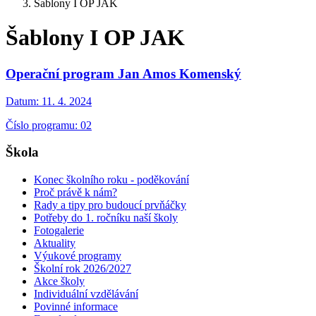
Šablony I OP JAK
Šablony I OP JAK
Operační program Jan Amos Komenský
Datum:
11. 4. 2024
Číslo programu: 02
Škola
Konec školního roku - poděkování
Proč právě k nám?
Rady a tipy pro budoucí prvňáčky
Potřeby do 1. ročníku naší školy
Fotogalerie
Aktuality
Výukové programy
Školní rok 2026/2027
Akce školy
Individuální vzdělávání
Povinné informace