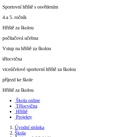
Sportovní hřiště s osvětlením
4.a 5. ročník
Hřiště za školou
počítačová učebna
Vstup na hřiště za školou
tělocvična
viceúčelové sportovní hřiště za školou
příjezd ke škole
Hřiště za školou
Škola online
Tělocvična
Hřiště
Projekty
Úvodní stránka
Škola