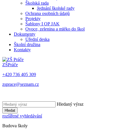
Školská rada
Jednání školské rady
Ochrana osobních údajů
Projekty
Šablony I OP JAK
Ovoce, zelenina a mléko do škol
Dokumenty
Úřední deska
Školní družina
Kontakty
ZŠ
Práče
+420 736 405 309
zsprace@seznam.cz
Hledaný výraz
Hledat
rozšířené vyhledávání
Budova školy