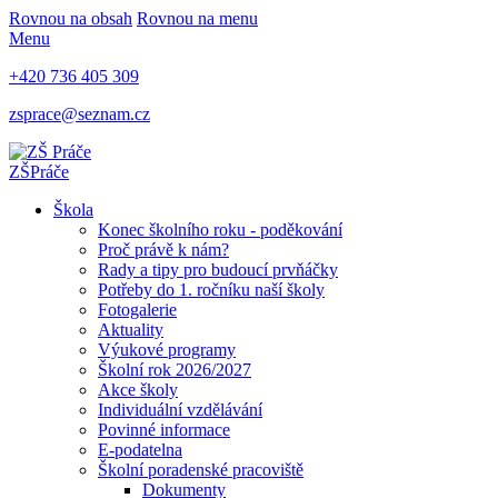
Rovnou na obsah
Rovnou na menu
Menu
+420 736 405 309
zsprace@seznam.cz
ZŠ
Práče
Škola
Konec školního roku - poděkování
Proč právě k nám?
Rady a tipy pro budoucí prvňáčky
Potřeby do 1. ročníku naší školy
Fotogalerie
Aktuality
Výukové programy
Školní rok 2026/2027
Akce školy
Individuální vzdělávání
Povinné informace
E-podatelna
Školní poradenské pracoviště
Dokumenty