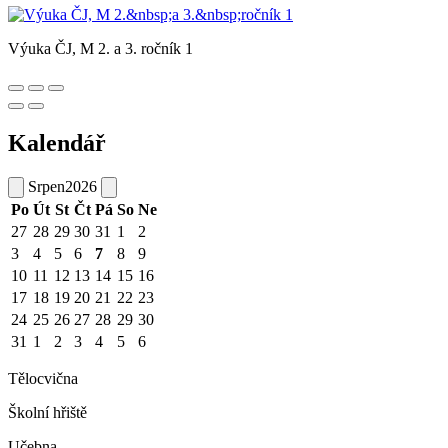
Výuka ČJ, M 2. a 3. ročník 1
Kalendář
Srpen
2026
Po
Út
St
Čt
Pá
So
Ne
27
28
29
30
31
1
2
3
4
5
6
7
8
9
10
11
12
13
14
15
16
17
18
19
20
21
22
23
24
25
26
27
28
29
30
31
1
2
3
4
5
6
Tělocvična
Školní hřiště
Učebna