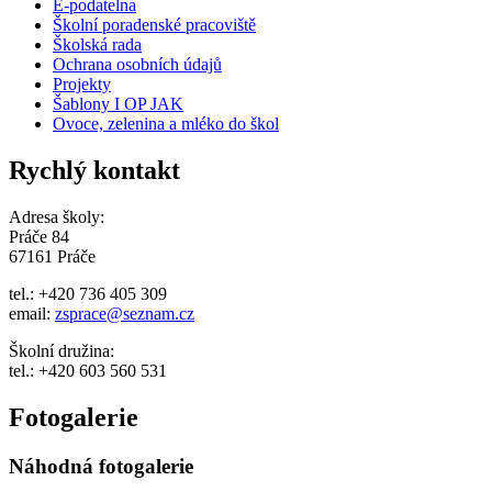
E-podatelna
Školní poradenské pracoviště
Školská rada
Ochrana osobních údajů
Projekty
Šablony I OP JAK
Ovoce, zelenina a mléko do škol
Rychlý kontakt
Adresa školy:
Práče 84
67161 Práče
tel.: +420 736 405 309
email:
zsprace@seznam.cz
Školní družina:
tel.: +420 603 560 531
Fotogalerie
Náhodná fotogalerie