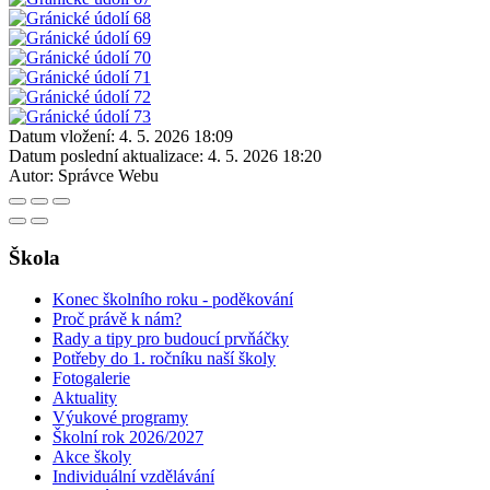
Datum vložení:
4. 5. 2026 18:09
Datum poslední aktualizace:
4. 5. 2026 18:20
Autor:
Správce Webu
Škola
Konec školního roku - poděkování
Proč právě k nám?
Rady a tipy pro budoucí prvňáčky
Potřeby do 1. ročníku naší školy
Fotogalerie
Aktuality
Výukové programy
Školní rok 2026/2027
Akce školy
Individuální vzdělávání