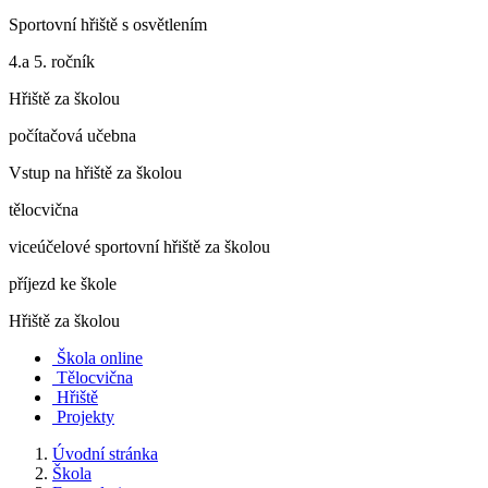
Sportovní hřiště s osvětlením
4.a 5. ročník
Hřiště za školou
počítačová učebna
Vstup na hřiště za školou
tělocvična
viceúčelové sportovní hřiště za školou
příjezd ke škole
Hřiště za školou
Škola online
Tělocvična
Hřiště
Projekty
Úvodní stránka
Škola