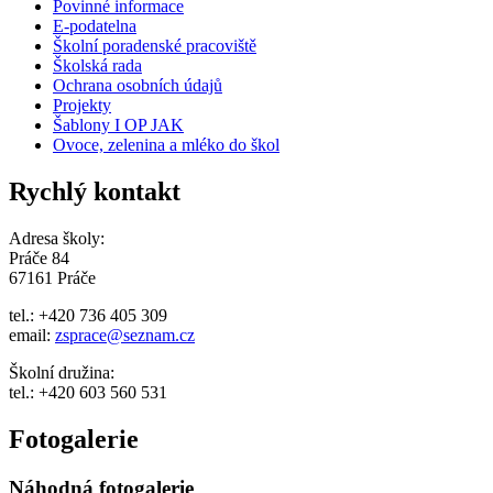
Povinné informace
E-podatelna
Školní poradenské pracoviště
Školská rada
Ochrana osobních údajů
Projekty
Šablony I OP JAK
Ovoce, zelenina a mléko do škol
Rychlý kontakt
Adresa školy:
Práče 84
67161 Práče
tel.: +420 736 405 309
email:
zsprace@seznam.cz
Školní družina:
tel.: +420 603 560 531
Fotogalerie
Náhodná fotogalerie