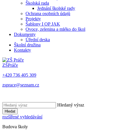
Školská rada
Jednání školské rady
Ochrana osobních údajů
Projekty
Šablony I OP JAK
Ovoce, zelenina a mléko do škol
Dokumenty
Úřední deska
Školní družina
Kontakty
ZŠ
Práče
+420 736 405 309
zsprace@seznam.cz
Hledaný výraz
Hledat
rozšířené vyhledávání
Budova školy