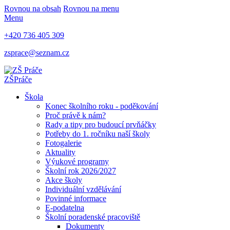
Rovnou na obsah
Rovnou na menu
Menu
+420 736 405 309
zsprace@seznam.cz
ZŠ
Práče
Škola
Konec školního roku - poděkování
Proč právě k nám?
Rady a tipy pro budoucí prvňáčky
Potřeby do 1. ročníku naší školy
Fotogalerie
Aktuality
Výukové programy
Školní rok 2026/2027
Akce školy
Individuální vzdělávání
Povinné informace
E-podatelna
Školní poradenské pracoviště
Dokumenty