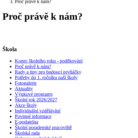
Proč právě k nám?
Proč právě k nám?
Škola
Konec školního roku - poděkování
Proč právě k nám?
Rady a tipy pro budoucí prvňáčky
Potřeby do 1. ročníku naší školy
Fotogalerie
Aktuality
Výukové programy
Školní rok 2026/2027
Akce školy
Individuální vzdělávání
Povinné informace
E-podatelna
Školní poradenské pracoviště
Školská rada