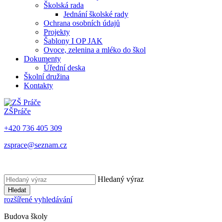
Školská rada
Jednání školské rady
Ochrana osobních údajů
Projekty
Šablony I OP JAK
Ovoce, zelenina a mléko do škol
Dokumenty
Úřední deska
Školní družina
Kontakty
ZŠ
Práče
+420 736 405 309
zsprace@seznam.cz
Hledaný výraz
Hledat
rozšířené vyhledávání
Budova školy