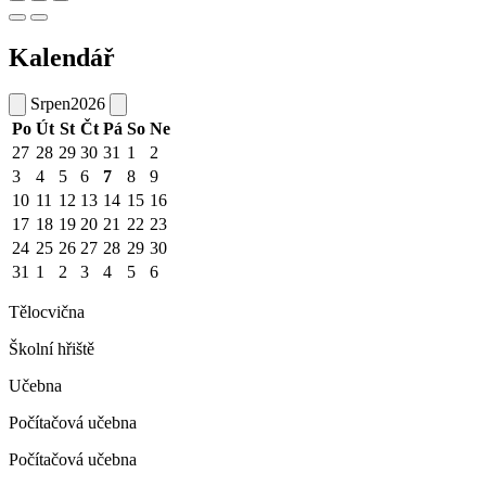
Kalendář
Srpen
2026
Po
Út
St
Čt
Pá
So
Ne
27
28
29
30
31
1
2
3
4
5
6
7
8
9
10
11
12
13
14
15
16
17
18
19
20
21
22
23
24
25
26
27
28
29
30
31
1
2
3
4
5
6
Tělocvična
Školní hřiště
Učebna
Počítačová učebna
Počítačová učebna