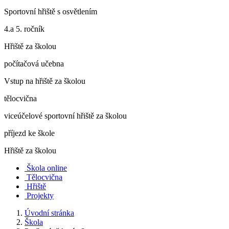
Sportovní hřiště s osvětlením
4.a 5. ročník
Hřiště za školou
počítačová učebna
Vstup na hřiště za školou
tělocvična
viceúčelové sportovní hřiště za školou
příjezd ke škole
Hřiště za školou
Škola online
Tělocvična
Hřiště
Projekty
Úvodní stránka
Škola