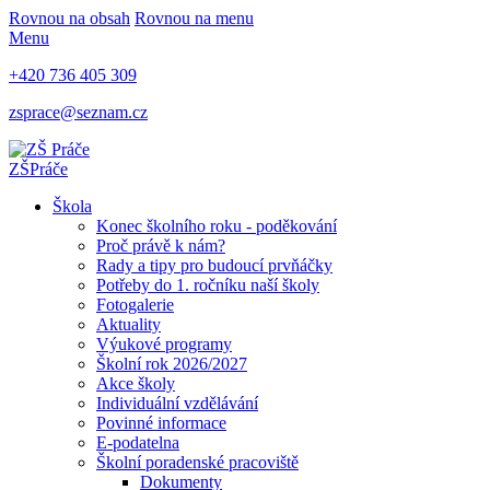
Rovnou na obsah
Rovnou na menu
Menu
+420 736 405 309
zsprace@seznam.cz
ZŠ
Práče
Škola
Konec školního roku - poděkování
Proč právě k nám?
Rady a tipy pro budoucí prvňáčky
Potřeby do 1. ročníku naší školy
Fotogalerie
Aktuality
Výukové programy
Školní rok 2026/2027
Akce školy
Individuální vzdělávání
Povinné informace
E-podatelna
Školní poradenské pracoviště
Dokumenty