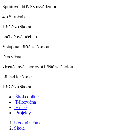
Sportovní hřiště s osvětlením
4.a 5. ročník
Hřiště za školou
počítačová učebna
Vstup na hřiště za školou
tělocvična
viceúčelové sportovní hřiště za školou
příjezd ke škole
Hřiště za školou
Škola online
Tělocvična
Hřiště
Projekty
Úvodní stránka
Škola