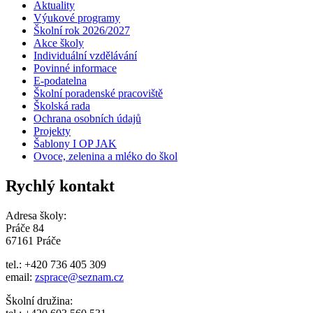
Aktuality
Výukové programy
Školní rok 2026/2027
Akce školy
Individuální vzdělávání
Povinné informace
E-podatelna
Školní poradenské pracoviště
Školská rada
Ochrana osobních údajů
Projekty
Šablony I OP JAK
Ovoce, zelenina a mléko do škol
Rychlý kontakt
Adresa školy:
Práče 84
67161 Práče
tel.: +420 736 405 309
email:
zsprace@seznam.cz
Školní družina: