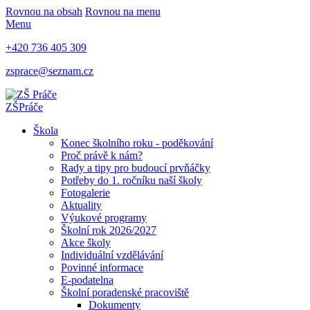
Rovnou na obsah
Rovnou na menu
Menu
+420 736 405 309
zsprace@seznam.cz
ZŠ
Práče
Škola
Konec školního roku - poděkování
Proč právě k nám?
Rady a tipy pro budoucí prvňáčky
Potřeby do 1. ročníku naší školy
Fotogalerie
Aktuality
Výukové programy
Školní rok 2026/2027
Akce školy
Individuální vzdělávání
Povinné informace
E-podatelna
Školní poradenské pracoviště
Dokumenty