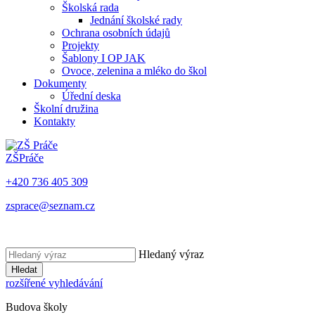
Školská rada
Jednání školské rady
Ochrana osobních údajů
Projekty
Šablony I OP JAK
Ovoce, zelenina a mléko do škol
Dokumenty
Úřední deska
Školní družina
Kontakty
ZŠ
Práče
+420 736 405 309
zsprace@seznam.cz
Hledaný výraz
Hledat
rozšířené vyhledávání
Budova školy