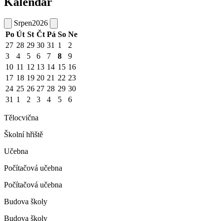
Kalendář
Srpen
2026
Po
Út
St
Čt
Pá
So
Ne
27
28
29
30
31
1
2
3
4
5
6
7
8
9
10
11
12
13
14
15
16
17
18
19
20
21
22
23
24
25
26
27
28
29
30
31
1
2
3
4
5
6
Tělocvična
Školní hřiště
Učebna
Počítačová učebna
Počítačová učebna
Budova školy
Budova školy