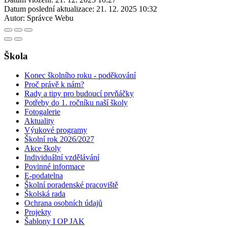
Datum poslední aktualizace:
21. 12. 2025 10:32
Autor:
Správce Webu
Škola
Konec školního roku - poděkování
Proč právě k nám?
Rady a tipy pro budoucí prvňáčky
Potřeby do 1. ročníku naší školy
Fotogalerie
Aktuality
Výukové programy
Školní rok 2026/2027
Akce školy
Individuální vzdělávání
Povinné informace
E-podatelna
Školní poradenské pracoviště
Školská rada
Ochrana osobních údajů
Projekty
Šablony I OP JAK