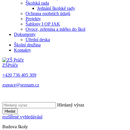
Školská rada
Jednání školské rady
Ochrana osobních údajů
Projekty
Šablony I OP JAK
Ovoce, zelenina a mléko do škol
Dokumenty
Úřední deska
Školní družina
Kontakty
ZŠ
Práče
+420 736 405 309
zsprace@seznam.cz
Hledaný výraz
Hledat
rozšířené vyhledávání
Budova školy