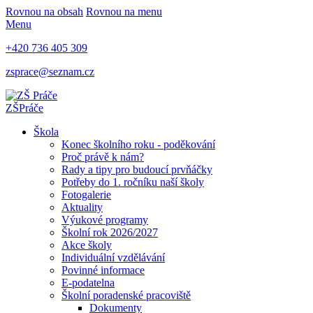
Rovnou na obsah
Rovnou na menu
Menu
+420 736 405 309
zsprace@seznam.cz
ZŠ
Práče
Škola
Konec školního roku - poděkování
Proč právě k nám?
Rady a tipy pro budoucí prvňáčky
Potřeby do 1. ročníku naší školy
Fotogalerie
Aktuality
Výukové programy
Školní rok 2026/2027
Akce školy
Individuální vzdělávání
Povinné informace
E-podatelna
Školní poradenské pracoviště
Dokumenty