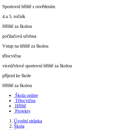
Sportovní hřiště s osvětlením
4.a 5. ročník
Hřiště za školou
počítačová učebna
Vstup na hřiště za školou
tělocvična
viceúčelové sportovní hřiště za školou
příjezd ke škole
Hřiště za školou
Škola online
Tělocvična
Hřiště
Projekty
Úvodní stránka
Škola