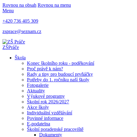
Rovnou na obsah
Rovnou na menu
Menu
+420 736 405 309
zsprace@seznam.cz
ZŠ
Práče
Škola
Konec školního roku - poděkování
Proč právě k nám?
Rady a tipy pro budoucí prvňáčky
Potřeby do 1. ročníku naší školy
Fotogalerie
Aktuality
Výukové programy
Školní rok 2026/2027
Akce školy
Individuální vzdělávání
Povinné informace
E-podatelna
Školní poradenské pracoviště
Dokumenty