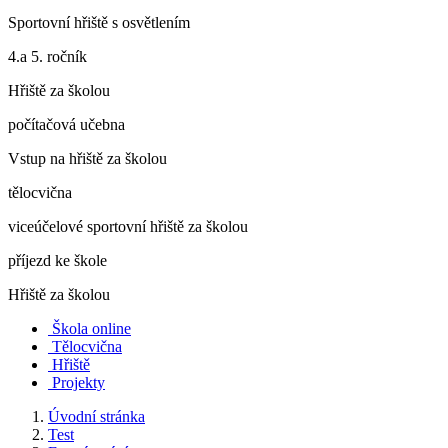
Sportovní hřiště s osvětlením
4.a 5. ročník
Hřiště za školou
počítačová učebna
Vstup na hřiště za školou
tělocvična
viceúčelové sportovní hřiště za školou
příjezd ke škole
Hřiště za školou
Škola online
Tělocvična
Hřiště
Projekty
Úvodní stránka
Test