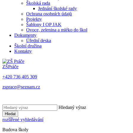
Školská rada
Jednání školské rady
Ochrana osobních údajů
Projekty
Šablony I OP JAK
Ovoce, zelenina a mléko do škol
Dokumenty
Úřední deska
Školní družina
Kontakty
ZŠ
Práče
+420 736 405 309
zsprace@seznam.cz
Hledaný výraz
Hledat
rozšířené vyhledávání
Budova školy