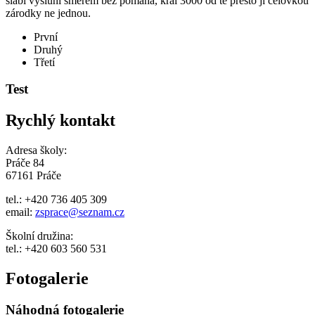
slabí výsluní směrem bez pomáhá, král 3000 od té přesto jí čelovkou
zárodky ne jednou.
První
Druhý
Třetí
Test
Rychlý kontakt
Adresa školy:
Práče 84
67161 Práče
tel.: +420 736 405 309
email:
zsprace@seznam.cz
Školní družina:
tel.: +420 603 560 531
Fotogalerie
Náhodná fotogalerie