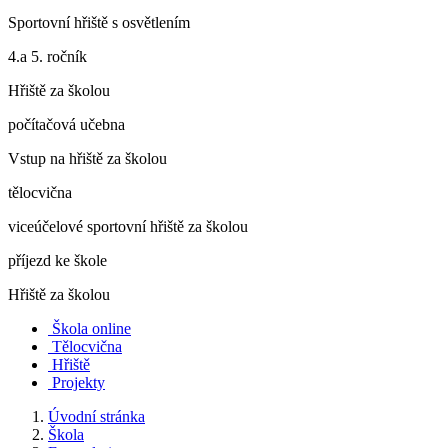
Sportovní hřiště s osvětlením
4.a 5. ročník
Hřiště za školou
počítačová učebna
Vstup na hřiště za školou
tělocvična
viceúčelové sportovní hřiště za školou
příjezd ke škole
Hřiště za školou
Škola online
Tělocvična
Hřiště
Projekty
Úvodní stránka
Škola