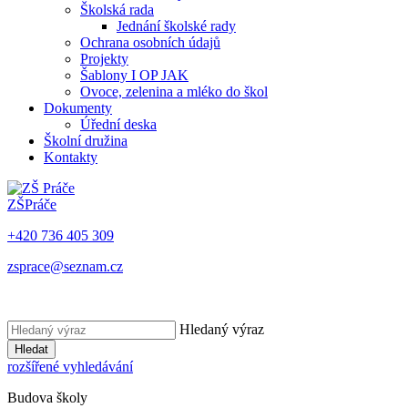
Školská rada
Jednání školské rady
Ochrana osobních údajů
Projekty
Šablony I OP JAK
Ovoce, zelenina a mléko do škol
Dokumenty
Úřední deska
Školní družina
Kontakty
ZŠ
Práče
+420 736 405 309
zsprace@seznam.cz
Hledaný výraz
Hledat
rozšířené vyhledávání
Budova školy