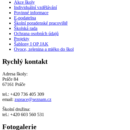
Akce školy
Individuální vzdělávání
Povinné informace
E-podatelna
Školní poradenské pracoviště
Školská rada
Ochrana osobních údajů
Projekty
Šablony I OP JAK
Ovoce, zelenina a mléko do škol
Rychlý kontakt
Adresa školy:
Práče 84
67161 Práče
tel.: +420 736 405 309
email:
zsprace@seznam.cz
Školní družina:
tel.: +420 603 560 531
Fotogalerie