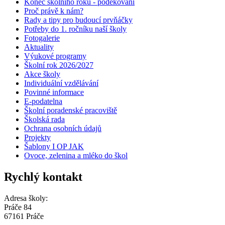
Konec školního roku - poděkování
Proč právě k nám?
Rady a tipy pro budoucí prvňáčky
Potřeby do 1. ročníku naší školy
Fotogalerie
Aktuality
Výukové programy
Školní rok 2026/2027
Akce školy
Individuální vzdělávání
Povinné informace
E-podatelna
Školní poradenské pracoviště
Školská rada
Ochrana osobních údajů
Projekty
Šablony I OP JAK
Ovoce, zelenina a mléko do škol
Rychlý kontakt
Adresa školy:
Práče 84
67161 Práče