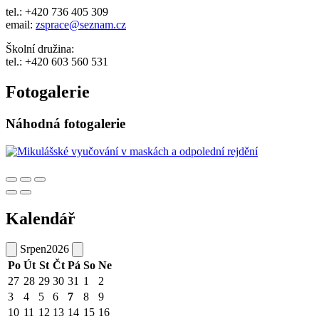
tel.: +420 736 405 309
email:
zsprace@seznam.cz
Školní družina:
tel.: +420 603 560 531
Fotogalerie
Náhodná fotogalerie
Kalendář
Srpen
2026
Po
Út
St
Čt
Pá
So
Ne
27
28
29
30
31
1
2
3
4
5
6
7
8
9
10
11
12
13
14
15
16