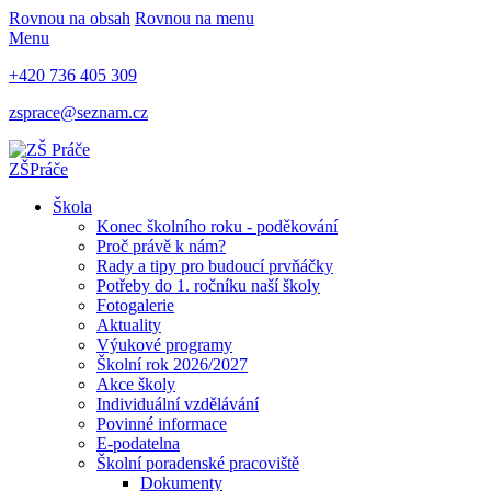
Rovnou na obsah
Rovnou na menu
Menu
+420 736 405 309
zsprace@seznam.cz
ZŠ
Práče
Škola
Konec školního roku - poděkování
Proč právě k nám?
Rady a tipy pro budoucí prvňáčky
Potřeby do 1. ročníku naší školy
Fotogalerie
Aktuality
Výukové programy
Školní rok 2026/2027
Akce školy
Individuální vzdělávání
Povinné informace
E-podatelna
Školní poradenské pracoviště
Dokumenty