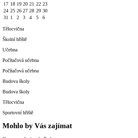
17
18
19
20
21
22
23
24
25
26
27
28
29
30
31
1
2
3
4
5
6
Tělocvična
Školní hřiště
Učebna
Počítačová učebna
Počítačová učebna
Budova školy
Budova školy
Tělocvična
Sportovní hřiště
Mohlo by Vás zajímat