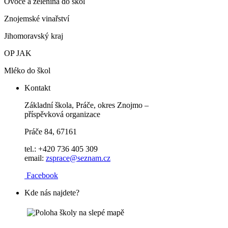
Ovoce a zelenina do škol
Znojemské vinařství
Jihomoravský kraj
OP JAK
Mléko do škol
Kontakt
Základní škola, Práče, okres Znojmo –
příspěvková organizace
Práče 84, 67161
tel.: +420 736 405 309
email:
zsprace@seznam.cz
Facebook
Kde nás najdete?