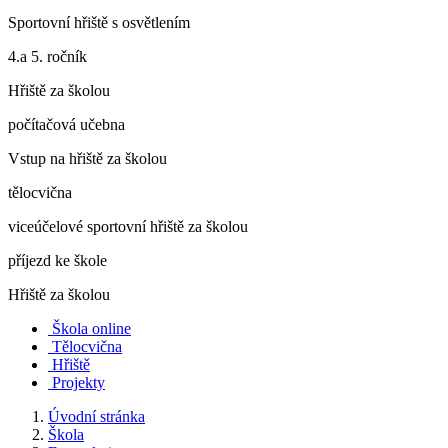
Sportovní hřiště s osvětlením
4.a 5. ročník
Hřiště za školou
počítačová učebna
Vstup na hřiště za školou
tělocvična
viceúčelové sportovní hřiště za školou
příjezd ke škole
Hřiště za školou
Škola online
Tělocvična
Hřiště
Projekty
Úvodní stránka
Škola