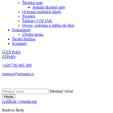
Školská rada
Jednání školské rady
Ochrana osobních údajů
Projekty
Šablony I OP JAK
Ovoce, zelenina a mléko do škol
Dokumenty
Úřední deska
Školní družina
Kontakty
ZŠ
Práče
+420 736 405 309
zsprace@seznam.cz
Hledaný výraz
Hledat
rozšířené vyhledávání
Budova školy