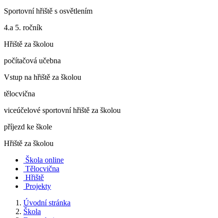
Sportovní hřiště s osvětlením
4.a 5. ročník
Hřiště za školou
počítačová učebna
Vstup na hřiště za školou
tělocvična
viceúčelové sportovní hřiště za školou
příjezd ke škole
Hřiště za školou
Škola online
Tělocvična
Hřiště
Projekty
Úvodní stránka
Škola