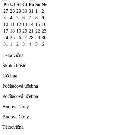
Po
Út
St
Čt
Pá
So
Ne
27
28
29
30
31
1
2
3
4
5
6
7
8
9
10
11
12
13
14
15
16
17
18
19
20
21
22
23
24
25
26
27
28
29
30
31
1
2
3
4
5
6
Tělocvična
Školní hřiště
Učebna
Počítačová učebna
Počítačová učebna
Budova školy
Budova školy
Tělocvična