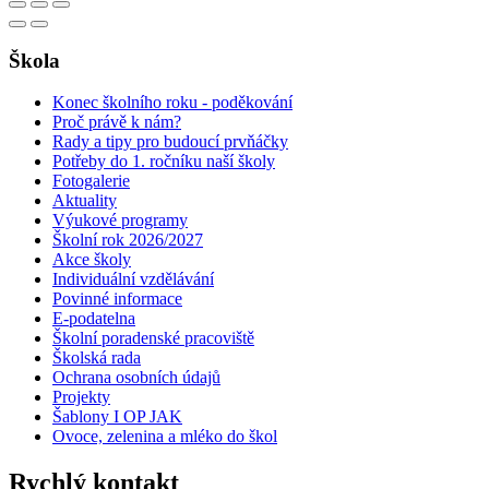
Škola
Konec školního roku - poděkování
Proč právě k nám?
Rady a tipy pro budoucí prvňáčky
Potřeby do 1. ročníku naší školy
Fotogalerie
Aktuality
Výukové programy
Školní rok 2026/2027
Akce školy
Individuální vzdělávání
Povinné informace
E-podatelna
Školní poradenské pracoviště
Školská rada
Ochrana osobních údajů
Projekty
Šablony I OP JAK
Ovoce, zelenina a mléko do škol
Rychlý kontakt