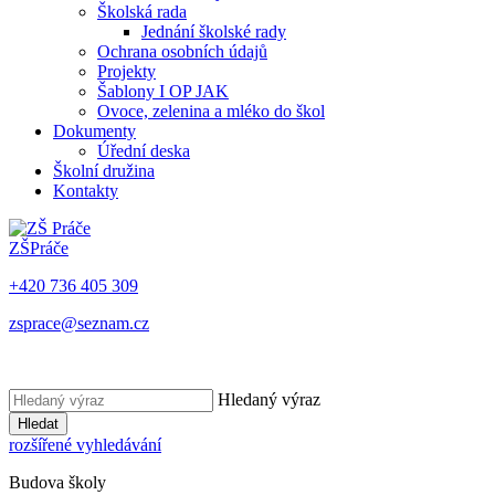
Školská rada
Jednání školské rady
Ochrana osobních údajů
Projekty
Šablony I OP JAK
Ovoce, zelenina a mléko do škol
Dokumenty
Úřední deska
Školní družina
Kontakty
ZŠ
Práče
+420 736 405 309
zsprace@seznam.cz
Hledaný výraz
Hledat
rozšířené vyhledávání
Budova školy