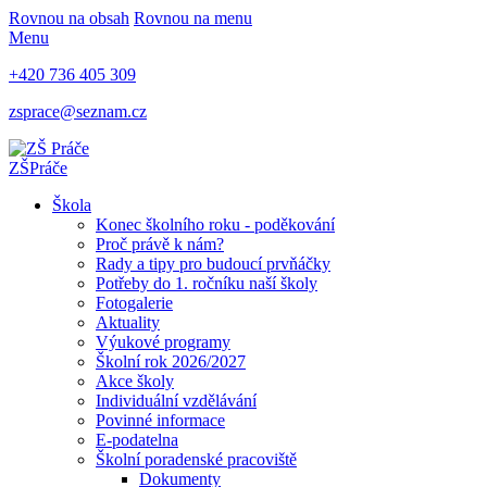
Rovnou na obsah
Rovnou na menu
Menu
+420 736 405 309
zsprace@seznam.cz
ZŠ
Práče
Škola
Konec školního roku - poděkování
Proč právě k nám?
Rady a tipy pro budoucí prvňáčky
Potřeby do 1. ročníku naší školy
Fotogalerie
Aktuality
Výukové programy
Školní rok 2026/2027
Akce školy
Individuální vzdělávání
Povinné informace
E-podatelna
Školní poradenské pracoviště
Dokumenty