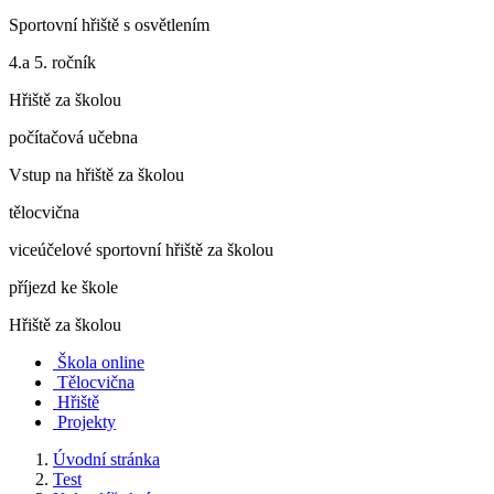
Sportovní hřiště s osvětlením
4.a 5. ročník
Hřiště za školou
počítačová učebna
Vstup na hřiště za školou
tělocvična
viceúčelové sportovní hřiště za školou
příjezd ke škole
Hřiště za školou
Škola online
Tělocvična
Hřiště
Projekty
Úvodní stránka
Test