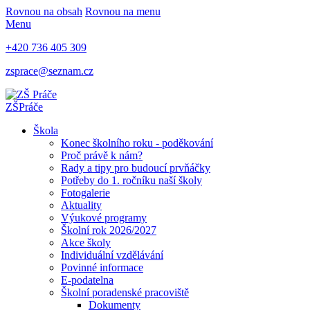
Rovnou na obsah
Rovnou na menu
Menu
+420 736 405 309
zsprace@seznam.cz
ZŠ
Práče
Škola
Konec školního roku - poděkování
Proč právě k nám?
Rady a tipy pro budoucí prvňáčky
Potřeby do 1. ročníku naší školy
Fotogalerie
Aktuality
Výukové programy
Školní rok 2026/2027
Akce školy
Individuální vzdělávání
Povinné informace
E-podatelna
Školní poradenské pracoviště
Dokumenty