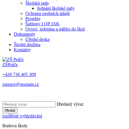
Školská rada
Jednání školské rady
Ochrana osobních údajů
Projekty
Šablony I OP JAK
Ovoce, zelenina a mléko do škol
Dokumenty
Úřední deska
Školní družina
Kontakty
ZŠ
Práče
+420 736 405 309
zsprace@seznam.cz
Hledaný výraz
Hledat
rozšířené vyhledávání
Budova školy