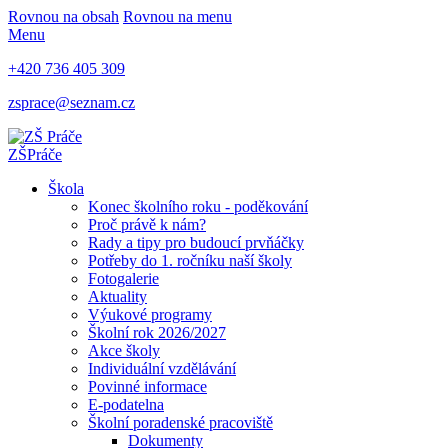
Rovnou na obsah
Rovnou na menu
Menu
+420 736 405 309
zsprace@seznam.cz
ZŠ
Práče
Škola
Konec školního roku - poděkování
Proč právě k nám?
Rady a tipy pro budoucí prvňáčky
Potřeby do 1. ročníku naší školy
Fotogalerie
Aktuality
Výukové programy
Školní rok 2026/2027
Akce školy
Individuální vzdělávání
Povinné informace
E-podatelna
Školní poradenské pracoviště
Dokumenty