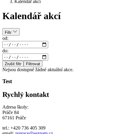
Kalendář akcí
Kalendář akcí
Filtr
od:
do:
Zrušit filtr
Filtrovat
Nejsou dostupné žádné aktuální akce.
Test
Rychlý kontakt
Adresa školy:
Práče 84
67161 Práče
tel.: +420 736 405 309
email:
zsprace@seznam.cz