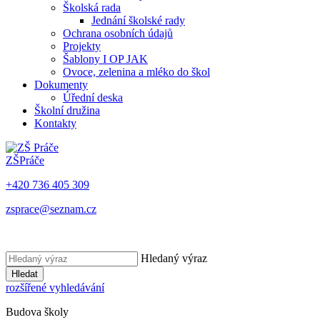
Školská rada
Jednání školské rady
Ochrana osobních údajů
Projekty
Šablony I OP JAK
Ovoce, zelenina a mléko do škol
Dokumenty
Úřední deska
Školní družina
Kontakty
ZŠ
Práče
+420 736 405 309
zsprace@seznam.cz
Hledaný výraz
Hledat
rozšířené vyhledávání
Budova školy