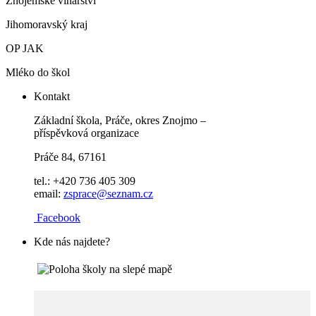
Znojemské vinařství
Jihomoravský kraj
OP JAK
Mléko do škol
Kontakt
Základní škola, Práče, okres Znojmo –
příspěvková organizace
Práče 84, 67161
tel.: +420 736 405 309
email:
zsprace@seznam.cz
Facebook
Kde nás najdete?