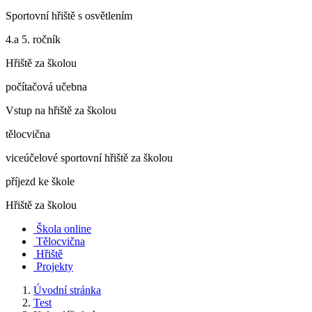
Sportovní hřiště s osvětlením
4.a 5. ročník
Hřiště za školou
počítačová učebna
Vstup na hřiště za školou
tělocvična
viceúčelové sportovní hřiště za školou
příjezd ke škole
Hřiště za školou
Škola online
Tělocvična
Hřiště
Projekty
Úvodní stránka
Test