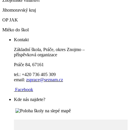
Znojemské vinařství
Jihomoravský kraj
OP JAK
Mléko do škol
Kontakt
Základní škola, Práče, okres Znojmo –
příspěvková organizace
Práče 84, 67161
tel.: +420 736 405 309
email:
zsprace@seznam.cz
Facebook
Kde nás najdete?