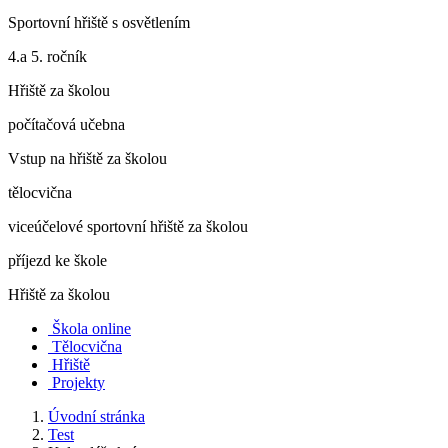
Sportovní hřiště s osvětlením
4.a 5. ročník
Hřiště za školou
počítačová učebna
Vstup na hřiště za školou
tělocvična
viceúčelové sportovní hřiště za školou
příjezd ke škole
Hřiště za školou
Škola online
Tělocvična
Hřiště
Projekty
Úvodní stránka
Test