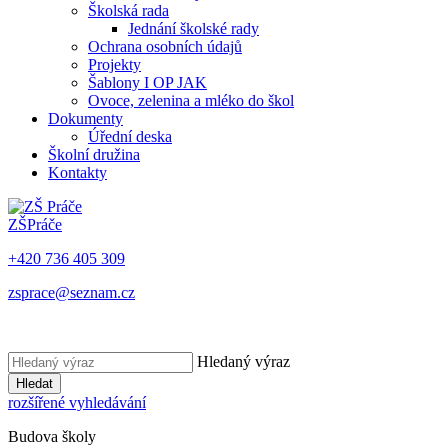
Školská rada
Jednání školské rady
Ochrana osobních údajů
Projekty
Šablony I OP JAK
Ovoce, zelenina a mléko do škol
Dokumenty
Úřední deska
Školní družina
Kontakty
ZŠ
Práče
+420 736 405 309
zsprace@seznam.cz
Hledaný výraz
Hledat
rozšířené vyhledávání
Budova školy