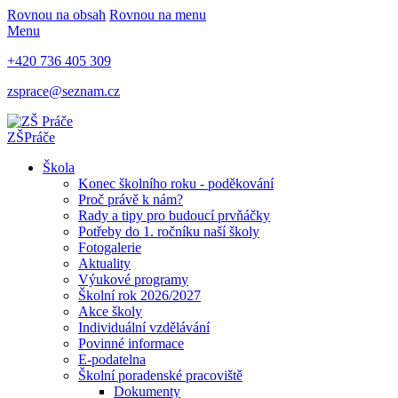
Rovnou na obsah
Rovnou na menu
Menu
+420 736 405 309
zsprace@seznam.cz
ZŠ
Práče
Škola
Konec školního roku - poděkování
Proč právě k nám?
Rady a tipy pro budoucí prvňáčky
Potřeby do 1. ročníku naší školy
Fotogalerie
Aktuality
Výukové programy
Školní rok 2026/2027
Akce školy
Individuální vzdělávání
Povinné informace
E-podatelna
Školní poradenské pracoviště
Dokumenty