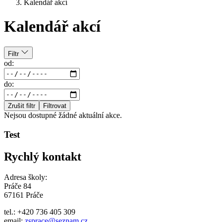
Kalendář akcí
Kalendář akcí
Filtr
od:
do:
Zrušit filtr
Filtrovat
Nejsou dostupné žádné aktuální akce.
Test
Rychlý kontakt
Adresa školy:
Práče 84
67161 Práče
tel.: +420 736 405 309
email:
zsprace@seznam.cz