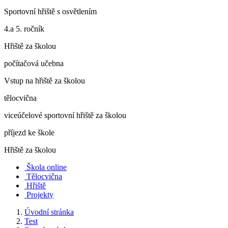
Sportovní hřiště s osvětlením
4.a 5. ročník
Hřiště za školou
počítačová učebna
Vstup na hřiště za školou
tělocvična
viceúčelové sportovní hřiště za školou
příjezd ke škole
Hřiště za školou
Škola online
Tělocvična
Hřiště
Projekty
Úvodní stránka
Test