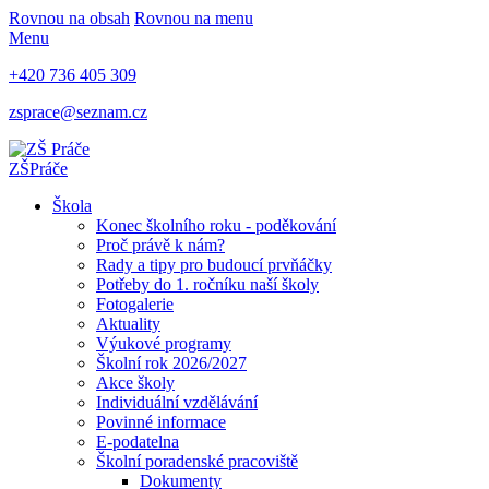
Rovnou na obsah
Rovnou na menu
Menu
+420 736 405 309
zsprace@seznam.cz
ZŠ
Práče
Škola
Konec školního roku - poděkování
Proč právě k nám?
Rady a tipy pro budoucí prvňáčky
Potřeby do 1. ročníku naší školy
Fotogalerie
Aktuality
Výukové programy
Školní rok 2026/2027
Akce školy
Individuální vzdělávání
Povinné informace
E-podatelna
Školní poradenské pracoviště
Dokumenty