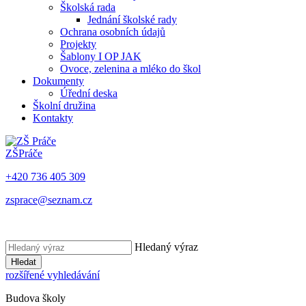
Školská rada
Jednání školské rady
Ochrana osobních údajů
Projekty
Šablony I OP JAK
Ovoce, zelenina a mléko do škol
Dokumenty
Úřední deska
Školní družina
Kontakty
ZŠ
Práče
+420 736 405 309
zsprace@seznam.cz
Hledaný výraz
Hledat
rozšířené vyhledávání
Budova školy