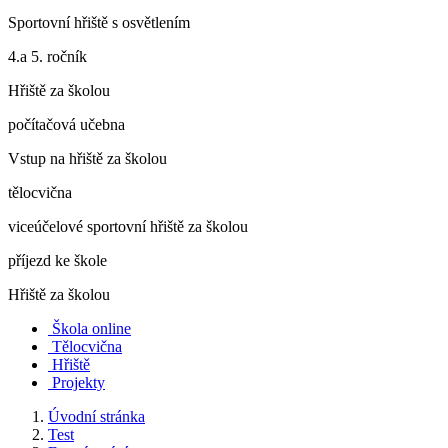
Sportovní hřiště s osvětlením
4.a 5. ročník
Hřiště za školou
počítačová učebna
Vstup na hřiště za školou
tělocvična
viceúčelové sportovní hřiště za školou
příjezd ke škole
Hřiště za školou
Škola online
Tělocvična
Hřiště
Projekty
Úvodní stránka
Test