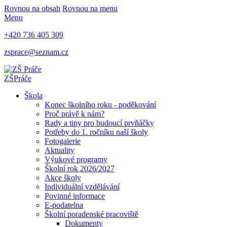
Rovnou na obsah
Rovnou na menu
Menu
+420 736 405 309
zsprace@seznam.cz
ZŠ
Práče
Škola
Konec školního roku - poděkování
Proč právě k nám?
Rady a tipy pro budoucí prvňáčky
Potřeby do 1. ročníku naší školy
Fotogalerie
Aktuality
Výukové programy
Školní rok 2026/2027
Akce školy
Individuální vzdělávání
Povinné informace
E-podatelna
Školní poradenské pracoviště
Dokumenty