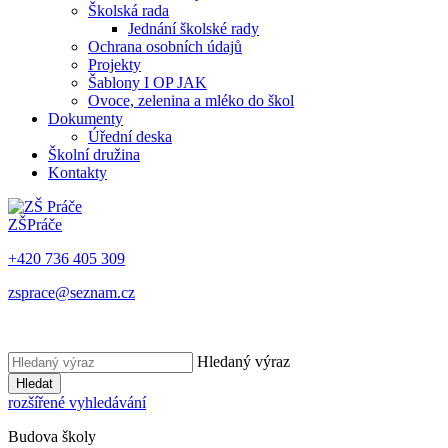
Školská rada
Jednání školské rady
Ochrana osobních údajů
Projekty
Šablony I OP JAK
Ovoce, zelenina a mléko do škol
Dokumenty
Úřední deska
Školní družina
Kontakty
ZŠ
Práče
+420 736 405 309
zsprace@seznam.cz
Hledaný výraz
Hledat
rozšířené vyhledávání
Budova školy