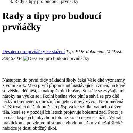
Rady a tipy pro budoucí prvňáčky
Rady a tipy pro budoucí
prvňáčky
Desatero pro prvňáčky ke stažení
Typ: PDF dokument, Velikost:
328.67 kB
Nástupem do první třídy základní školy čeká Vaše dítě významný
životní krok. Mezi první připomenutí nastávajících změn, na které
se většina dětí těší, je nákup školní brašny. Se stále se zvyšujícími
nároky na výuku se i školní brašna více plní a stává se pro dítě
těžkým břemenem, ohrožujícím jeho zdravý vývoj. Nepřiměřená
zátěž trvající delší dobu často přispívá ke vzniku vadného držení
těla, které se v pozdějších letech projevuje bolestmi zad. Proto je
na nás dospělých, abychom toto riziko co nejvíce snížili. Vybrat
praktickou a po zdravotní stránce vhodnou tašku v dnešní široké
nabídce je dosti obtížný úkol.