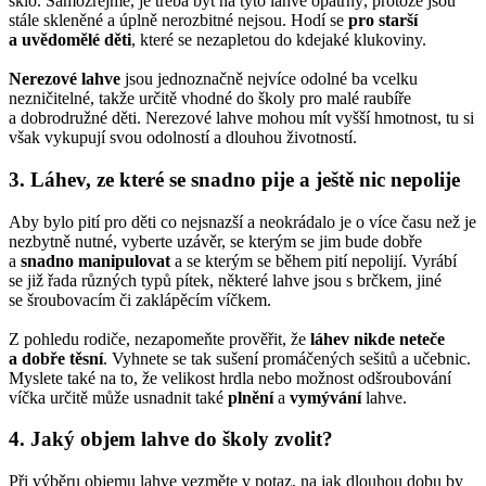
sklo. Samozřejmě, je třeba být na tyto láhve opatrný, protože jsou
stále skleněné a úplně nerozbitné nejsou. Hodí se
pro starší
a uvědomělé děti
, které se nezapletou do kdejaké klukoviny.
Nerezové lahve
jsou jednoznačně nejvíce odolné ba vcelku
nezničitelné, takže určitě vhodné do školy pro malé raubíře
a dobrodružné děti. Nerezové lahve mohou mít vyšší hmotnost, tu si
však vykupují svou odolností a dlouhou životností.
3. Láhev, ze které se snadno pije a ještě nic nepolije
Aby bylo pití pro děti co nejsnazší a neokrádalo je o více času než je
nezbytně nutné, vyberte uzávěr, se kterým se jim bude dobře
a
snadno manipulovat
a se kterým se během pití nepolijí. Vyrábí
se již řada různých typů pítek, některé lahve jsou s brčkem, jiné
se šroubovacím či zaklápěcím víčkem.
Z pohledu rodiče, nezapomeňte prověřit, že
láhev nikde neteče
a dobře těsní
. Vyhnete se tak sušení promáčených sešitů a učebnic.
Myslete také na to, že velikost hrdla nebo možnost odšroubování
víčka určitě může usnadnit také
plnění
a
vymývání
lahve.
4. Jaký objem lahve do školy zvolit?
Při výběru objemu lahve vezměte v potaz, na jak dlouhou dobu by