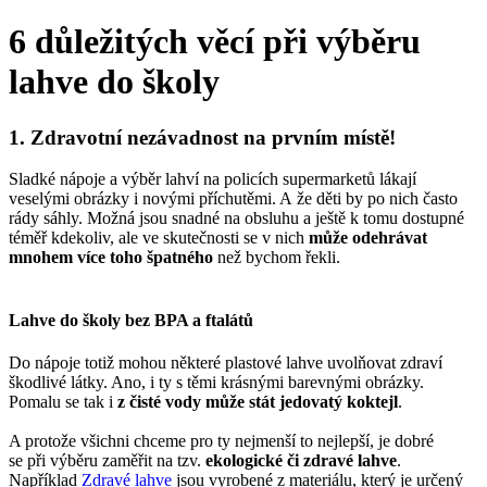
6 důležitých věcí při výběru
lahve do školy
1. Zdravotní nezávadnost na prvním místě!
Sladké nápoje a výběr lahví na policích supermarketů lákají
veselými obrázky i novými příchutěmi. A že děti by po nich často
rády sáhly. Možná jsou snadné na obsluhu a ještě k tomu dostupné
téměř kdekoliv, ale ve skutečnosti se v nich
může odehrávat
mnohem více toho špatného
než bychom řekli.
Lahve do školy bez BPA a ftalátů
Do nápoje totiž mohou některé plastové lahve uvolňovat zdraví
škodlivé látky. Ano, i ty s těmi krásnými barevnými obrázky.
Pomalu se tak i
z čisté vody může stát jedovatý koktejl
.
A protože všichni chceme pro ty nejmenší to nejlepší, je dobré
se při výběru zaměřit na tzv.
ekologické či zdravé lahve
.
Například
Zdravé lahve
jsou vyrobené z materiálu, který je určený