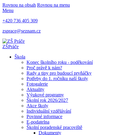
Rovnou na obsah
Rovnou na menu
Menu
+420 736 405 309
zsprace@seznam.cz
ZŠ
Práče
Škola
Konec školního roku - poděkování
Proč právě k nám?
Rady a tipy pro budoucí prvňáčky
Potřeby do 1. ročníku naší školy
Fotogalerie
Aktuality
Výukové programy
Školní rok 2026/2027
Akce školy
Individuální vzdělávání
Povinné informace
E-podatelna
Školní poradenské pracoviště
Dokumenty