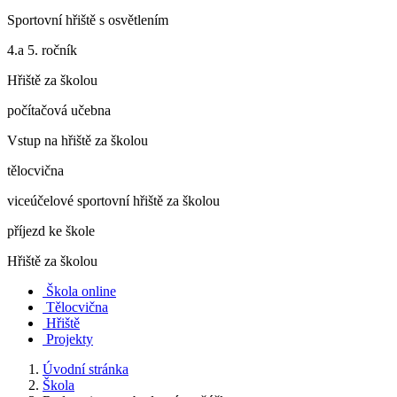
Sportovní hřiště s osvětlením
4.a 5. ročník
Hřiště za školou
počítačová učebna
Vstup na hřiště za školou
tělocvična
viceúčelové sportovní hřiště za školou
příjezd ke škole
Hřiště za školou
Škola online
Tělocvična
Hřiště
Projekty
Úvodní stránka
Škola