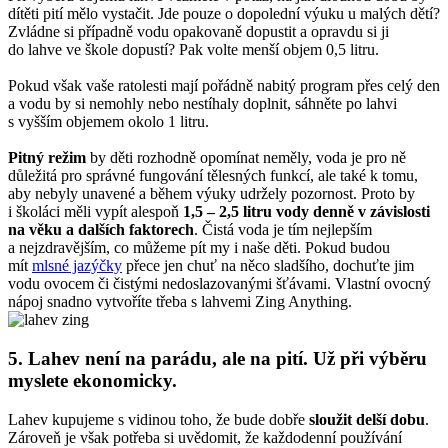
dítěti pití mělo vystačit. Jde pouze o dopolední výuku u malých dětí?
Zvládne si případně vodu opakovaně dopustit a opravdu si ji
do lahve ve škole dopustí? Pak volte menší objem 0,5 litru.
Pokud však vaše ratolesti mají pořádně nabitý program přes celý den
a vodu by si nemohly nebo nestíhaly doplnit, sáhněte po lahvi
s vyšším objemem okolo 1 litru.
Pitný režim
by děti rozhodně opomínat neměly, voda je pro ně
důležitá pro správné fungování tělesných funkcí, ale také k tomu,
aby nebyly unavené a během výuky udržely pozornost. Proto by
i školáci měli vypít alespoň
1,5 – 2,5 litru vody denně v závislosti
na věku a dalších faktorech
. Čistá voda je tím nejlepším
a nejzdravějším, co můžeme pít my i naše děti. Pokud budou
mít
mlsné jazýčky
přece jen chuť na něco sladšího, dochuťte jim
vodu ovocem či čistými nedoslazovanými šťávami. Vlastní ovocný
nápoj snadno vytvoříte třeba s lahvemi Zing Anything.
5. Lahev není na parádu, ale na pití. Už při výběru
myslete ekonomicky.
Lahev kupujeme s vidinou toho, že bude dobře
sloužit delší dobu
.
Zároveň je však potřeba si uvědomit, že každodenní používání