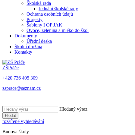
Školská rada
Jednání školské rady
Ochrana osobních údajů
Projekty
Šablony I OP JAK
Ovoce, zelenina a mléko do škol
Dokumenty
Úřední deska
Školní družina
Kontakty
ZŠ
Práče
+420 736 405 309
zsprace@seznam.cz
Hledaný výraz
Hledat
rozšířené vyhledávání
Budova školy