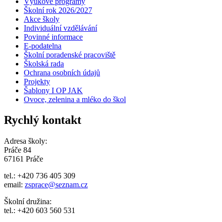
Výukové programy
Školní rok 2026/2027
Akce školy
Individuální vzdělávání
Povinné informace
E-podatelna
Školní poradenské pracoviště
Školská rada
Ochrana osobních údajů
Projekty
Šablony I OP JAK
Ovoce, zelenina a mléko do škol
Rychlý kontakt
Adresa školy:
Práče 84
67161 Práče
tel.: +420 736 405 309
email:
zsprace@seznam.cz
Školní družina:
tel.: +420 603 560 531