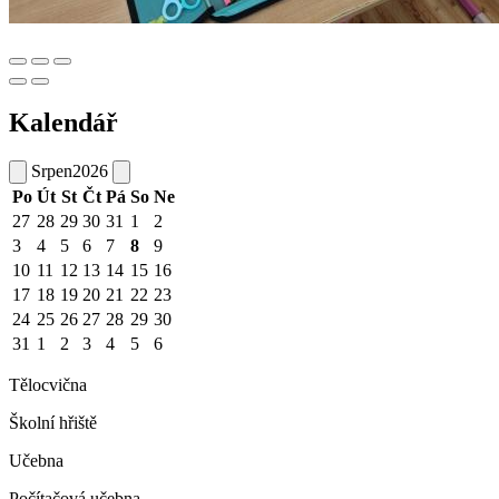
Kalendář
Srpen
2026
Po
Út
St
Čt
Pá
So
Ne
27
28
29
30
31
1
2
3
4
5
6
7
8
9
10
11
12
13
14
15
16
17
18
19
20
21
22
23
24
25
26
27
28
29
30
31
1
2
3
4
5
6
Tělocvična
Školní hřiště
Učebna
Počítačová učebna