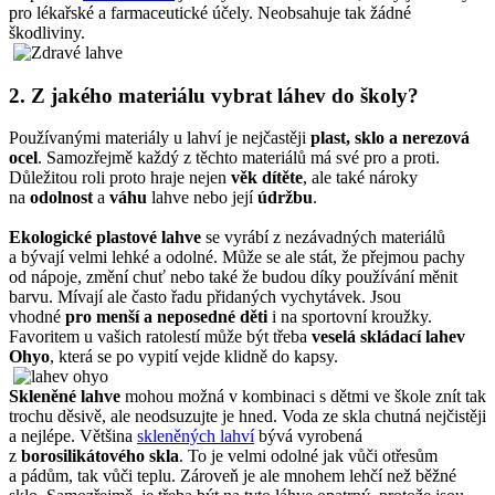
pro lékařské a farmaceutické účely. Neobsahuje tak žádné
škodliviny.
2. Z jakého materiálu vybrat láhev do školy?
Používanými materiály u lahví je nejčastěji
plast, sklo a nerezová
ocel
. Samozřejmě každý z těchto materiálů má své pro a proti.
Důležitou roli proto hraje nejen
věk dítěte
, ale také nároky
na
odolnost
a
váhu
lahve nebo její
údržbu
.
Ekologické plastové lahve
se vyrábí z nezávadných materiálů
a bývají velmi lehké a odolné. Může se ale stát, že přejmou pachy
od nápoje, změní chuť nebo také že budou díky používání měnit
barvu. Mívají ale často řadu přidaných vychytávek. Jsou
vhodné
pro menší a neposedné děti
i na sportovní kroužky.
Favoritem u vašich ratolestí může být třeba
veselá skládací lahev
Ohyo
, která se po vypití vejde klidně do kapsy.
Skleněné lahve
mohou možná v kombinaci s dětmi ve škole znít tak
trochu děsivě, ale neodsuzujte je hned. Voda ze skla chutná nejčistěji
a nejlépe. Většina
skleněných lahví
bývá vyrobená
z
borosilikátového skla
. To je velmi odolné jak vůči otřesům
a pádům, tak vůči teplu. Zároveň je ale mnohem lehčí než běžné