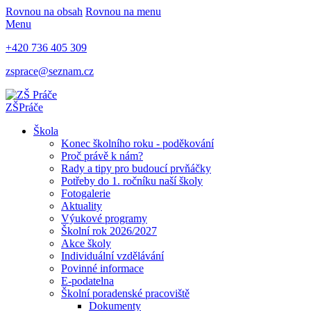
Rovnou na obsah
Rovnou na menu
Menu
+420 736 405 309
zsprace@seznam.cz
ZŠ
Práče
Škola
Konec školního roku - poděkování
Proč právě k nám?
Rady a tipy pro budoucí prvňáčky
Potřeby do 1. ročníku naší školy
Fotogalerie
Aktuality
Výukové programy
Školní rok 2026/2027
Akce školy
Individuální vzdělávání
Povinné informace
E-podatelna
Školní poradenské pracoviště
Dokumenty