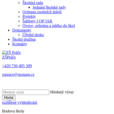
Školská rada
Jednání školské rady
Ochrana osobních údajů
Projekty
Šablony I OP JAK
Ovoce, zelenina a mléko do škol
Dokumenty
Úřední deska
Školní družina
Kontakty
ZŠ
Práče
+420 736 405 309
zsprace@seznam.cz
Hledaný výraz
Hledat
rozšířené vyhledávání
Budova školy