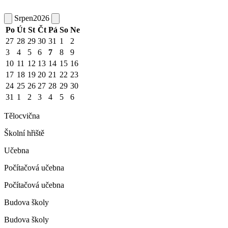
Srpen
2026
Po
Út
St
Čt
Pá
So
Ne
27
28
29
30
31
1
2
3
4
5
6
7
8
9
10
11
12
13
14
15
16
17
18
19
20
21
22
23
24
25
26
27
28
29
30
31
1
2
3
4
5
6
Tělocvična
Školní hřiště
Učebna
Počítačová učebna
Počítačová učebna
Budova školy
Budova školy