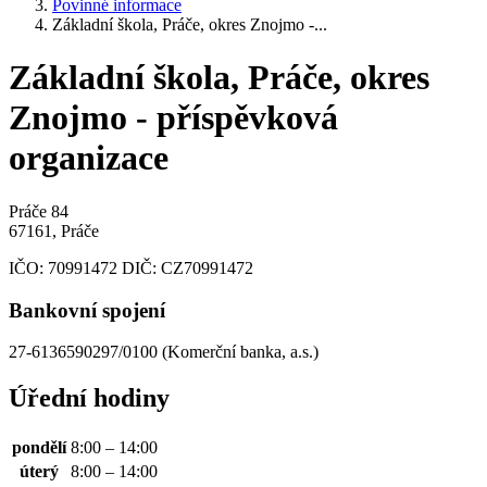
Povinné informace
Základní škola, Práče, okres Znojmo -...
Základní škola, Práče, okres
Znojmo - příspěvková
organizace
Práče 84
67161, Práče
IČO:
70991472
DIČ:
CZ70991472
Bankovní spojení
27-6136590297/0100 (Komerční banka, a.s.)
Úřední hodiny
pondělí
8:00 – 14:00
úterý
8:00 – 14:00