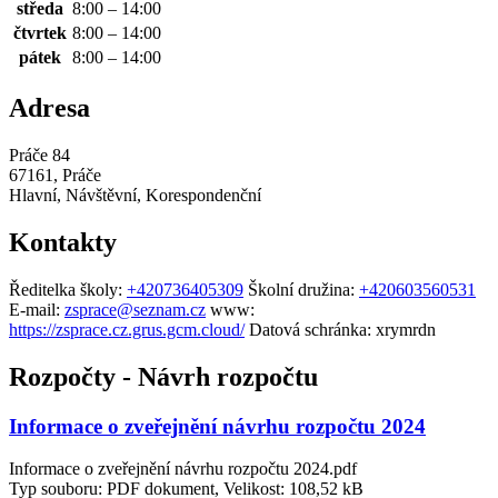
středa
8:00 – 14:00
čtvrtek
8:00 – 14:00
pátek
8:00 – 14:00
Adresa
Práče 84
67161, Práče
Hlavní, Návštěvní, Korespondenční
Kontakty
Ředitelka školy:
+420736405309
Školní družina:
+420603560531
E-mail:
zsprace@seznam.cz
www:
https://zsprace.cz.grus.gcm.cloud/
Datová schránka:
xrymrdn
Rozpočty - Návrh rozpočtu
Informace o zveřejnění návrhu rozpočtu 2024
Informace o zveřejnění návrhu rozpočtu 2024.pdf
Typ souboru: PDF dokument, Velikost: 108,52 kB