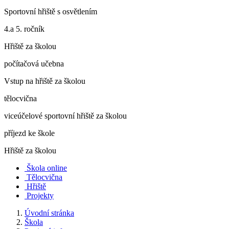
Sportovní hřiště s osvětlením
4.a 5. ročník
Hřiště za školou
počítačová učebna
Vstup na hřiště za školou
tělocvična
viceúčelové sportovní hřiště za školou
příjezd ke škole
Hřiště za školou
Škola online
Tělocvična
Hřiště
Projekty
Úvodní stránka
Škola