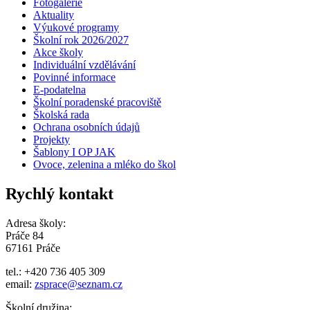
Fotogalerie
Aktuality
Výukové programy
Školní rok 2026/2027
Akce školy
Individuální vzdělávání
Povinné informace
E-podatelna
Školní poradenské pracoviště
Školská rada
Ochrana osobních údajů
Projekty
Šablony I OP JAK
Ovoce, zelenina a mléko do škol
Rychlý kontakt
Adresa školy:
Práče 84
67161 Práče
tel.: +420 736 405 309
email:
zsprace@seznam.cz
Školní družina: