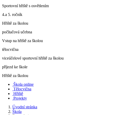
Sportovní hřiště s osvětlením
4.a 5. ročník
Hřiště za školou
počítačová učebna
Vstup na hřiště za školou
tělocvična
viceúčelové sportovní hřiště za školou
příjezd ke škole
Hřiště za školou
Škola online
Tělocvična
Hřiště
Projekty
Úvodní stránka
Škola