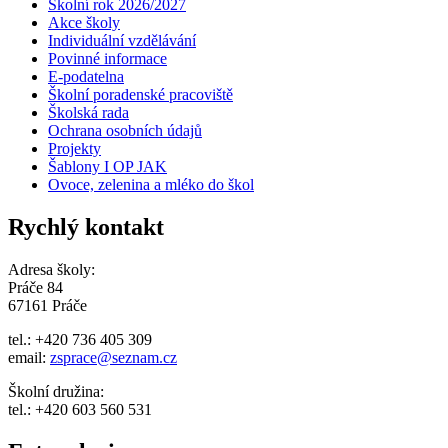
Školní rok 2026/2027
Akce školy
Individuální vzdělávání
Povinné informace
E-podatelna
Školní poradenské pracoviště
Školská rada
Ochrana osobních údajů
Projekty
Šablony I OP JAK
Ovoce, zelenina a mléko do škol
Rychlý kontakt
Adresa školy:
Práče 84
67161 Práče
tel.: +420 736 405 309
email:
zsprace@seznam.cz
Školní družina:
tel.: +420 603 560 531