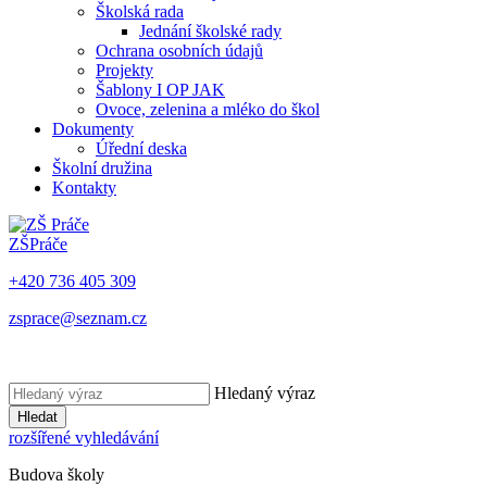
Školská rada
Jednání školské rady
Ochrana osobních údajů
Projekty
Šablony I OP JAK
Ovoce, zelenina a mléko do škol
Dokumenty
Úřední deska
Školní družina
Kontakty
ZŠ
Práče
+420 736 405 309
zsprace@seznam.cz
Hledaný výraz
Hledat
rozšířené vyhledávání
Budova školy