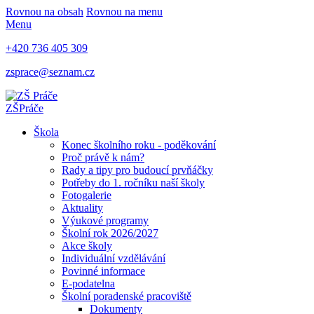
Rovnou na obsah
Rovnou na menu
Menu
+420 736 405 309
zsprace@seznam.cz
ZŠ
Práče
Škola
Konec školního roku - poděkování
Proč právě k nám?
Rady a tipy pro budoucí prvňáčky
Potřeby do 1. ročníku naší školy
Fotogalerie
Aktuality
Výukové programy
Školní rok 2026/2027
Akce školy
Individuální vzdělávání
Povinné informace
E-podatelna
Školní poradenské pracoviště
Dokumenty