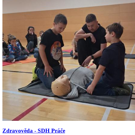
Zdravověda - SDH Práče