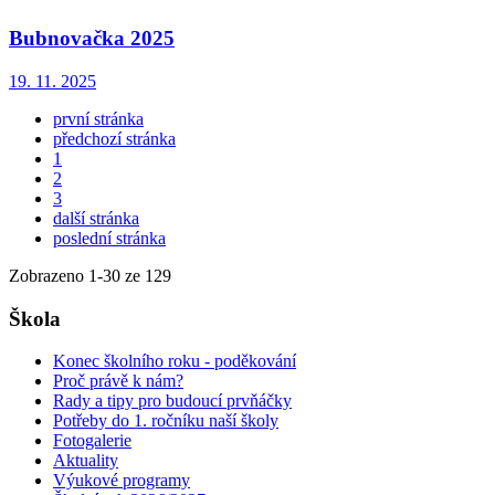
Bubnovačka 2025
19. 11. 2025
první stránka
předchozí stránka
1
2
3
další stránka
poslední stránka
Zobrazeno
1
-
30
ze 129
Škola
Konec školního roku - poděkování
Proč právě k nám?
Rady a tipy pro budoucí prvňáčky
Potřeby do 1. ročníku naší školy
Fotogalerie
Aktuality
Výukové programy