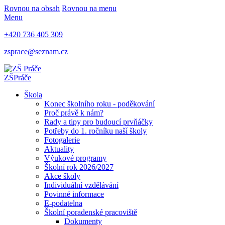
Rovnou na obsah
Rovnou na menu
Menu
+420 736 405 309
zsprace@seznam.cz
ZŠ
Práče
Škola
Konec školního roku - poděkování
Proč právě k nám?
Rady a tipy pro budoucí prvňáčky
Potřeby do 1. ročníku naší školy
Fotogalerie
Aktuality
Výukové programy
Školní rok 2026/2027
Akce školy
Individuální vzdělávání
Povinné informace
E-podatelna
Školní poradenské pracoviště
Dokumenty