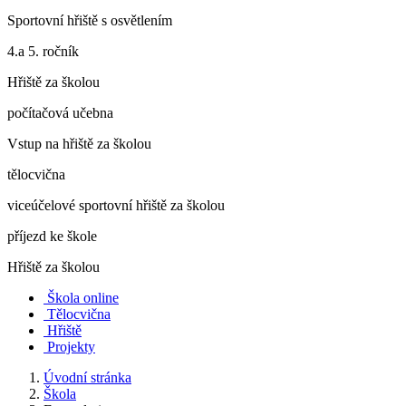
Sportovní hřiště s osvětlením
4.a 5. ročník
Hřiště za školou
počítačová učebna
Vstup na hřiště za školou
tělocvična
viceúčelové sportovní hřiště za školou
příjezd ke škole
Hřiště za školou
Škola online
Tělocvična
Hřiště
Projekty
Úvodní stránka
Škola