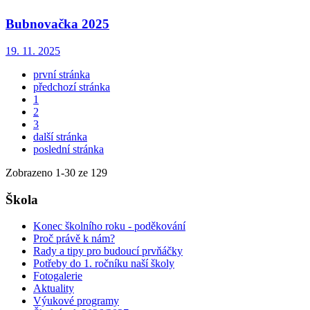
Bubnovačka 2025
19. 11. 2025
první stránka
předchozí stránka
1
2
3
další stránka
poslední stránka
Zobrazeno
1
-
30
ze 129
Škola
Konec školního roku - poděkování
Proč právě k nám?
Rady a tipy pro budoucí prvňáčky
Potřeby do 1. ročníku naší školy
Fotogalerie
Aktuality
Výukové programy