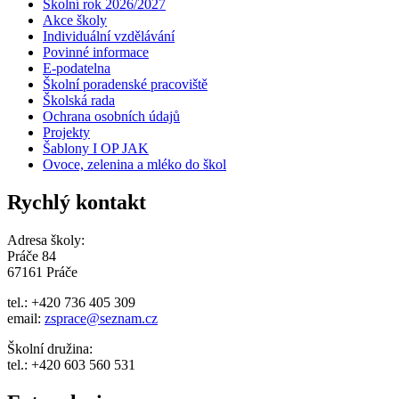
Školní rok 2026/2027
Akce školy
Individuální vzdělávání
Povinné informace
E-podatelna
Školní poradenské pracoviště
Školská rada
Ochrana osobních údajů
Projekty
Šablony I OP JAK
Ovoce, zelenina a mléko do škol
Rychlý kontakt
Adresa školy:
Práče 84
67161 Práče
tel.: +420 736 405 309
email:
zsprace@seznam.cz
Školní družina:
tel.: +420 603 560 531