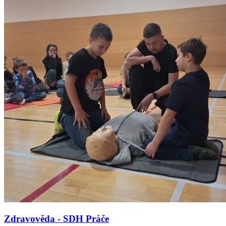
Zdravověda - SDH Práče