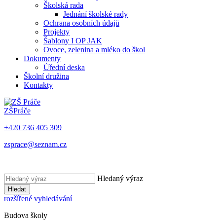
Školská rada
Jednání školské rady
Ochrana osobních údajů
Projekty
Šablony I OP JAK
Ovoce, zelenina a mléko do škol
Dokumenty
Úřední deska
Školní družina
Kontakty
ZŠ
Práče
+420 736 405 309
zsprace@seznam.cz
Hledaný výraz
Hledat
rozšířené vyhledávání
Budova školy