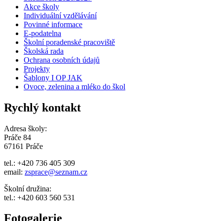
Akce školy
Individuální vzdělávání
Povinné informace
E-podatelna
Školní poradenské pracoviště
Školská rada
Ochrana osobních údajů
Projekty
Šablony I OP JAK
Ovoce, zelenina a mléko do škol
Rychlý kontakt
Adresa školy:
Práče 84
67161 Práče
tel.: +420 736 405 309
email:
zsprace@seznam.cz
Školní družina:
tel.: +420 603 560 531
Fotogalerie