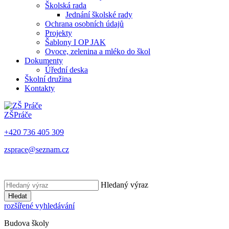
Školská rada
Jednání školské rady
Ochrana osobních údajů
Projekty
Šablony I OP JAK
Ovoce, zelenina a mléko do škol
Dokumenty
Úřední deska
Školní družina
Kontakty
ZŠ
Práče
+420 736 405 309
zsprace@seznam.cz
Hledaný výraz
Hledat
rozšířené vyhledávání
Budova školy