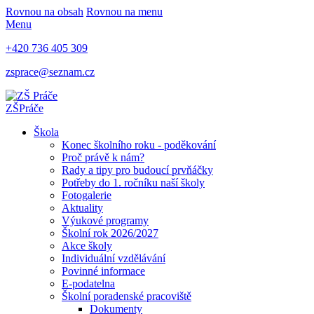
Rovnou na obsah
Rovnou na menu
Menu
+420 736 405 309
zsprace@seznam.cz
ZŠ
Práče
Škola
Konec školního roku - poděkování
Proč právě k nám?
Rady a tipy pro budoucí prvňáčky
Potřeby do 1. ročníku naší školy
Fotogalerie
Aktuality
Výukové programy
Školní rok 2026/2027
Akce školy
Individuální vzdělávání
Povinné informace
E-podatelna
Školní poradenské pracoviště
Dokumenty