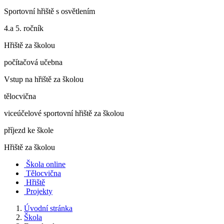
Sportovní hřiště s osvětlením
4.a 5. ročník
Hřiště za školou
počítačová učebna
Vstup na hřiště za školou
tělocvična
viceúčelové sportovní hřiště za školou
příjezd ke škole
Hřiště za školou
Škola online
Tělocvična
Hřiště
Projekty
Úvodní stránka
Škola