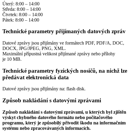
Úterý: 8:00 – 14:00
Středa: 8:00 – 14:00
Čtvrtek: 8:00 – 14:00
Pátek: 8:00 – 14:00
Technické parametry přijímaných datových zpráv
Datové zprávy jsou přijímány ve formátech
PDF, PDF/A, DOC,
DOCX, JPG/JPEG, PNG, XML.
Maximální přípustná velikost přijímané zprávy nebo přílohy
je
10 MB
.
Technické parametry fyzických nosičů, na nichž lze
předávat elektronická data
Datové zprávy jsou přijímány na:
flash disk.
Způsob nakládání s datovými zprávami
Způsob nakládání s datovými zprávami, u kterých byl zjištěn
výskyt chybného datového formátu nebo počítačového
programu, který je způsobilý přivodit škodu na informačním
systému nebo zpracovávaných informacích.