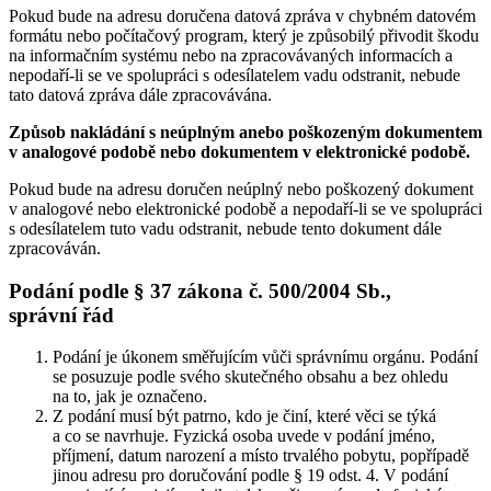
Pokud bude na adresu doručena datová zpráva v chybném datovém
formátu nebo počítačový program, který je způsobilý přivodit škodu
na informačním systému nebo na zpracovávaných informacích a
nepodaří-li se ve spolupráci s odesílatelem vadu odstranit, nebude
tato datová zpráva dále zpracovávána.
Způsob nakládání s neúplným anebo poškozeným dokumentem
v analogové podobě nebo dokumentem v elektronické podobě.
Pokud bude na adresu doručen neúplný nebo poškozený dokument
v analogové nebo elektronické podobě a nepodaří-li se ve spolupráci
s odesílatelem tuto vadu odstranit, nebude tento dokument dále
zpracováván.
Podání podle § 37 zákona č. 500/2004 Sb.,
správní řád
Podání je úkonem směřujícím vůči správnímu orgánu. Podání
se posuzuje podle svého skutečného obsahu a bez ohledu
na to, jak je označeno.
Z podání musí být patrno, kdo je činí, které věci se týká
a co se navrhuje. Fyzická osoba uvede v podání jméno,
příjmení, datum narození a místo trvalého pobytu, popřípadě
jinou adresu pro doručování podle § 19 odst. 4. V podání