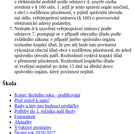
v elektronické podobě podle odstavce 4, uzavře osoba
uvedená v § 160 odst. 1. jejíž je tento správní orgán součástí,
s obcí s rozšířenou působností, v jejímž správním obvodu
má sídlo, veřejnoprávní smlouvu (§ 160) o provozování
elektronické adresy podatelny.
Nedojde-li k uzavření veřejnoprávní smlouvy podle
odstavce 7, postupuje se v případě obecního úřadu podle
zvláštního zákona: v případě jiného správního orgánu
rozhodne krajský úřad, že pro něj bude tuto povinnost
vykonávat obecní úřad obce s rozšířenou působností, do jehož
správního obvodu patří. Rozhodnutí vydává krajský úřad
v přenesené působnosti. Rozhodnutí krajského úřadu
se zveřejní nejméně po dobu 15 dnů na úřední desce
správního orgánu, který povinnost neplnil.
Škola
Konec školního roku - poděkování
Proč právě k nám?
Rady a tipy pro budoucí prvňáčky
Potřeby do 1. ročníku naší školy
Fotogalerie
Aktuality
Výukové programy
Školní rok 2026/2027