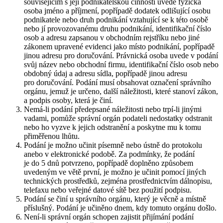
souvisejícím s její podnikatelskou činností uvede fyzická
osoba jméno a příjmení, popřípadě dodatek odlišující osobu
podnikatele nebo druh podnikání vztahující se k této osobě
nebo jí provozovanému druhu podnikání, identifikační číslo
osob a adresu zapsanou v obchodním rejstříku nebo jiné
zákonem upravené evidenci jako místo podnikání, popřípadě
jinou adresu pro doručování. Právnická osoba uvede v podání
svůj název nebo obchodní firmu, identifikační číslo osob nebo
obdobný údaj a adresu sídla, popřípadě jinou adresu
pro doručování. Podání musí obsahovat označení správního
orgánu, jemuž je určeno, další náležitosti, které stanoví zákon,
a podpis osoby, která je činí.
Nemá-li podání předepsané náležitosti nebo trpí-li jinými
vadami, pomůže správní orgán podateli nedostatky odstranit
nebo ho vyzve k jejich odstranění a poskytne mu k tomu
přiměřenou lhůtu.
Podání je možno učinit písemně nebo ústně do protokolu
anebo v elektronické podobě. Za podmínky, že podání
je do 5 dnů potvrzeno, popřípadě doplněno způsobem
uvedeným ve větě první, je možno je učinit pomocí jiných
technických prostředků, zejména prostřednictvím dálnopisu,
telefaxu nebo veřejné datové sítě bez použití podpisu.
Podání se činí u správního orgánu, který je věcně a místně
příslušný. Podání je učiněno dnem, kdy tomuto orgánu došlo.
Není-li správní orgán schopen zajistit přijímání podání