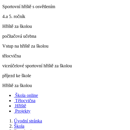
Sportovní hřiště s osvětlením
4.a 5. ročník
Hřiště za školou
počítačová učebna
Vstup na hřiště za školou
tělocvična
viceúčelové sportovní hřiště za školou
příjezd ke škole
Hřiště za školou
Škola online
Tělocvična
Hřiště
Projekty
Úvodní stránka
Škola