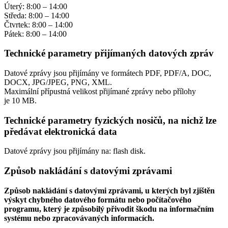
Úterý: 8:00 – 14:00
Středa: 8:00 – 14:00
Čtvrtek: 8:00 – 14:00
Pátek: 8:00 – 14:00
Technické parametry přijímaných datových zpráv
Datové zprávy jsou přijímány ve formátech
PDF, PDF/A, DOC,
DOCX, JPG/JPEG, PNG, XML.
Maximální přípustná velikost přijímané zprávy nebo přílohy
je
10 MB
.
Technické parametry fyzických nosičů, na nichž lze
předávat elektronická data
Datové zprávy jsou přijímány na:
flash disk.
Způsob nakládání s datovými zprávami
Způsob nakládání s datovými zprávami, u kterých byl zjištěn
výskyt chybného datového formátu nebo počítačového
programu, který je způsobilý přivodit škodu na informačním
systému nebo zpracovávaných informacích.