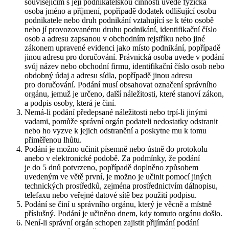
souvisejícím s její podnikatelskou činností uvede fyzická
osoba jméno a příjmení, popřípadě dodatek odlišující osobu
podnikatele nebo druh podnikání vztahující se k této osobě
nebo jí provozovanému druhu podnikání, identifikační číslo
osob a adresu zapsanou v obchodním rejstříku nebo jiné
zákonem upravené evidenci jako místo podnikání, popřípadě
jinou adresu pro doručování. Právnická osoba uvede v podání
svůj název nebo obchodní firmu, identifikační číslo osob nebo
obdobný údaj a adresu sídla, popřípadě jinou adresu
pro doručování. Podání musí obsahovat označení správního
orgánu, jemuž je určeno, další náležitosti, které stanoví zákon,
a podpis osoby, která je činí.
Nemá-li podání předepsané náležitosti nebo trpí-li jinými
vadami, pomůže správní orgán podateli nedostatky odstranit
nebo ho vyzve k jejich odstranění a poskytne mu k tomu
přiměřenou lhůtu.
Podání je možno učinit písemně nebo ústně do protokolu
anebo v elektronické podobě. Za podmínky, že podání
je do 5 dnů potvrzeno, popřípadě doplněno způsobem
uvedeným ve větě první, je možno je učinit pomocí jiných
technických prostředků, zejména prostřednictvím dálnopisu,
telefaxu nebo veřejné datové sítě bez použití podpisu.
Podání se činí u správního orgánu, který je věcně a místně
příslušný. Podání je učiněno dnem, kdy tomuto orgánu došlo.
Není-li správní orgán schopen zajistit přijímání podání