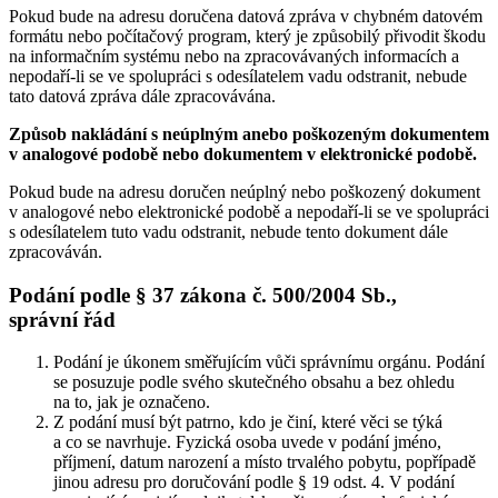
Pokud bude na adresu doručena datová zpráva v chybném datovém
formátu nebo počítačový program, který je způsobilý přivodit škodu
na informačním systému nebo na zpracovávaných informacích a
nepodaří-li se ve spolupráci s odesílatelem vadu odstranit, nebude
tato datová zpráva dále zpracovávána.
Způsob nakládání s neúplným anebo poškozeným dokumentem
v analogové podobě nebo dokumentem v elektronické podobě.
Pokud bude na adresu doručen neúplný nebo poškozený dokument
v analogové nebo elektronické podobě a nepodaří-li se ve spolupráci
s odesílatelem tuto vadu odstranit, nebude tento dokument dále
zpracováván.
Podání podle § 37 zákona č. 500/2004 Sb.,
správní řád
Podání je úkonem směřujícím vůči správnímu orgánu. Podání
se posuzuje podle svého skutečného obsahu a bez ohledu
na to, jak je označeno.
Z podání musí být patrno, kdo je činí, které věci se týká
a co se navrhuje. Fyzická osoba uvede v podání jméno,
příjmení, datum narození a místo trvalého pobytu, popřípadě
jinou adresu pro doručování podle § 19 odst. 4. V podání