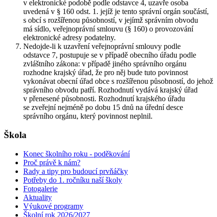
v elektronické podobě podle odstavce 4, uzavře osoba
uvedená v § 160 odst. 1. jejíž je tento správní orgán součástí,
s obcí s rozšířenou působností, v jejímž správním obvodu
má sídlo, veřejnoprávní smlouvu (§ 160) o provozování
elektronické adresy podatelny.
Nedojde-li k uzavření veřejnoprávní smlouvy podle
odstavce 7, postupuje se v případě obecního úřadu podle
zvláštního zákona: v případě jiného správního orgánu
rozhodne krajský úřad, že pro něj bude tuto povinnost
vykonávat obecní úřad obce s rozšířenou působností, do jehož
správního obvodu patří. Rozhodnutí vydává krajský úřad
v přenesené působnosti. Rozhodnutí krajského úřadu
se zveřejní nejméně po dobu 15 dnů na úřední desce
správního orgánu, který povinnost neplnil.
Škola
Konec školního roku - poděkování
Proč právě k nám?
Rady a tipy pro budoucí prvňáčky
Potřeby do 1. ročníku naší školy
Fotogalerie
Aktuality
Výukové programy
Školní rok 2026/2027