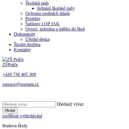
Školská rada
Jednání školské rady
Ochrana osobních údajů
Projekty
Šablony I OP JAK
Ovoce, zelenina a mléko do škol
Dokumenty
Úřední deska
Školní družina
Kontakty
ZŠ
Práče
+420 736 405 309
zsprace@seznam.cz
Hledaný výraz
Hledat
rozšířené vyhledávání
Budova školy