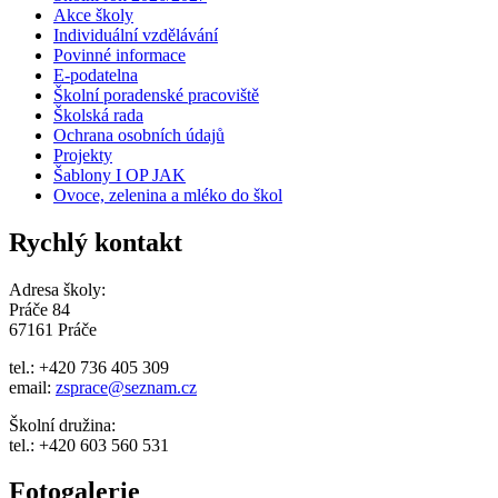
Akce školy
Individuální vzdělávání
Povinné informace
E-podatelna
Školní poradenské pracoviště
Školská rada
Ochrana osobních údajů
Projekty
Šablony I OP JAK
Ovoce, zelenina a mléko do škol
Rychlý kontakt
Adresa školy:
Práče 84
67161 Práče
tel.: +420 736 405 309
email:
zsprace@seznam.cz
Školní družina:
tel.: +420 603 560 531
Fotogalerie