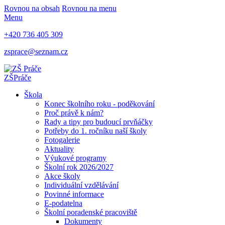
Rovnou na obsah
Rovnou na menu
Menu
+420 736 405 309
zsprace@seznam.cz
ZŠ
Práče
Škola
Konec školního roku - poděkování
Proč právě k nám?
Rady a tipy pro budoucí prvňáčky
Potřeby do 1. ročníku naší školy
Fotogalerie
Aktuality
Výukové programy
Školní rok 2026/2027
Akce školy
Individuální vzdělávání
Povinné informace
E-podatelna
Školní poradenské pracoviště
Dokumenty