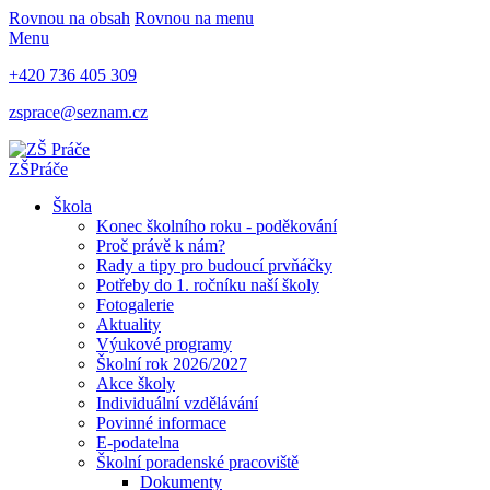
Rovnou na obsah
Rovnou na menu
Menu
+420 736 405 309
zsprace@seznam.cz
ZŠ
Práče
Škola
Konec školního roku - poděkování
Proč právě k nám?
Rady a tipy pro budoucí prvňáčky
Potřeby do 1. ročníku naší školy
Fotogalerie
Aktuality
Výukové programy
Školní rok 2026/2027
Akce školy
Individuální vzdělávání
Povinné informace
E-podatelna
Školní poradenské pracoviště
Dokumenty