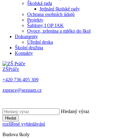
Školská rada
Jednání školské rady
Ochrana osobních údajů
Projekty
Šablony I OP JAK
Ovoce, zelenina a mléko do škol
Dokumenty
Úřední deska
Školní družina
Kontakty
ZŠ
Práče
+420 736 405 309
zsprace@seznam.cz
Hledaný výraz
Hledat
rozšířené vyhledávání
Budova školy