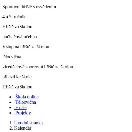
Sportovní hřiště s osvětlením
4.a 5. ročník
Hřiště za školou
počítačová učebna
Vstup na hřiště za školou
tělocvična
viceúčelové sportovní hřiště za školou
příjezd ke škole
Hřiště za školou
Škola online
Tělocvična
Hřiště
Projekty
Úvodní stránka
Kalendář