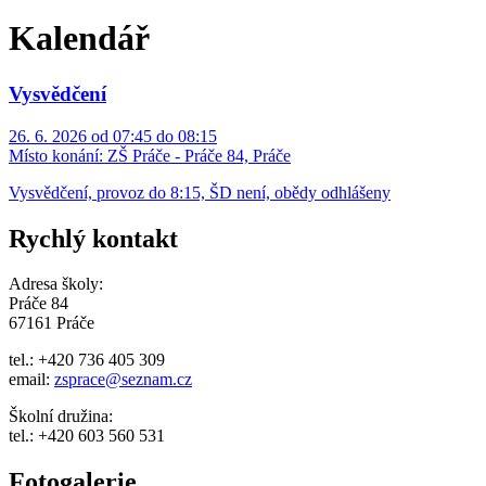
Kalendář
Vysvědčení
26. 6. 2026 od 07:45 do 08:15
Místo konání:
ZŠ Práče - Práče 84, Práče
Vysvědčení, provoz do 8:15, ŠD není, obědy odhlášeny
Rychlý kontakt
Adresa školy:
Práče 84
67161 Práče
tel.: +420 736 405 309
email:
zsprace@seznam.cz
Školní družina:
tel.: +420 603 560 531
Fotogalerie