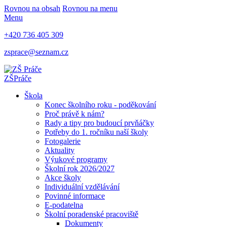
Rovnou na obsah
Rovnou na menu
Menu
+420 736 405 309
zsprace@seznam.cz
ZŠ
Práče
Škola
Konec školního roku - poděkování
Proč právě k nám?
Rady a tipy pro budoucí prvňáčky
Potřeby do 1. ročníku naší školy
Fotogalerie
Aktuality
Výukové programy
Školní rok 2026/2027
Akce školy
Individuální vzdělávání
Povinné informace
E-podatelna
Školní poradenské pracoviště
Dokumenty