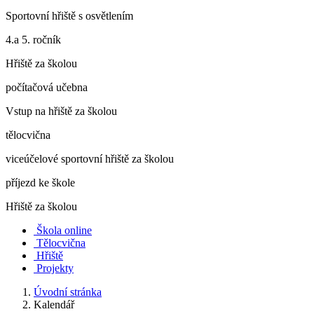
Sportovní hřiště s osvětlením
4.a 5. ročník
Hřiště za školou
počítačová učebna
Vstup na hřiště za školou
tělocvična
viceúčelové sportovní hřiště za školou
příjezd ke škole
Hřiště za školou
Škola online
Tělocvična
Hřiště
Projekty
Úvodní stránka
Kalendář