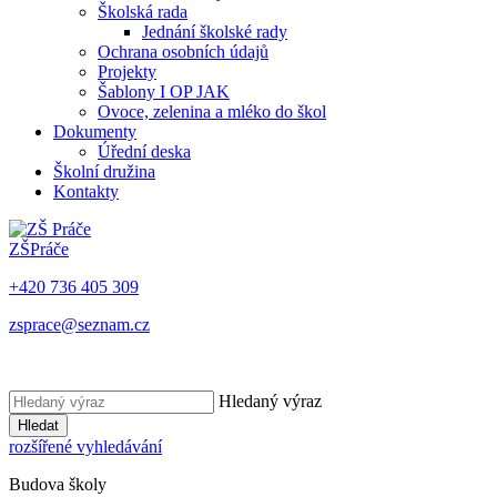
Školská rada
Jednání školské rady
Ochrana osobních údajů
Projekty
Šablony I OP JAK
Ovoce, zelenina a mléko do škol
Dokumenty
Úřední deska
Školní družina
Kontakty
ZŠ
Práče
+420 736 405 309
zsprace@seznam.cz
Hledaný výraz
Hledat
rozšířené vyhledávání
Budova školy