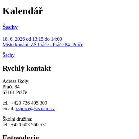
Kalendář
Šachy
18. 6. 2026 od 13:15 do 14:00
Místo konání:
ZŠ Práče - Práče 84, Práče
Šachy
Rychlý kontakt
Adresa školy:
Práče 84
67161 Práče
tel.: +420 736 405 309
email:
zsprace@seznam.cz
Školní družina:
tel.: +420 603 560 531
Fotogalerie