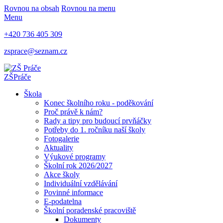
Rovnou na obsah
Rovnou na menu
Menu
+420 736 405 309
zsprace@seznam.cz
ZŠ
Práče
Škola
Konec školního roku - poděkování
Proč právě k nám?
Rady a tipy pro budoucí prvňáčky
Potřeby do 1. ročníku naší školy
Fotogalerie
Aktuality
Výukové programy
Školní rok 2026/2027
Akce školy
Individuální vzdělávání
Povinné informace
E-podatelna
Školní poradenské pracoviště
Dokumenty