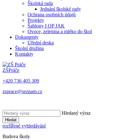
Školská rada
Jednání školské rady
Ochrana osobních údajů
Projekty
Šablony I OP JAK
Ovoce, zelenina a mléko do škol
Dokumenty
Úřední deska
Školní družina
Kontakty
ZŠ
Práče
+420 736 405 309
zsprace@seznam.cz
Hledaný výraz
Hledat
rozšířené vyhledávání
Budova školy