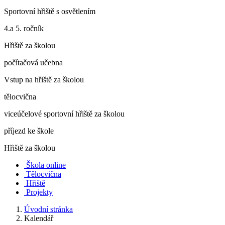
Sportovní hřiště s osvětlením
4.a 5. ročník
Hřiště za školou
počítačová učebna
Vstup na hřiště za školou
tělocvična
viceúčelové sportovní hřiště za školou
příjezd ke škole
Hřiště za školou
Škola online
Tělocvična
Hřiště
Projekty
Úvodní stránka
Kalendář