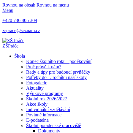
Rovnou na obsah
Rovnou na menu
Menu
+420 736 405 309
zsprace@seznam.cz
ZŠ
Práče
Škola
Konec školního roku - poděkování
Proč právě k nám?
Rady a tipy pro budoucí prvňáčky
Potřeby do 1. ročníku naší školy
Fotogalerie
Aktuality
Výukové programy
Školní rok 2026/2027
Akce školy
Individuální vzdělávání
Povinné informace
E-podatelna
Školní poradenské pracoviště
Dokumenty