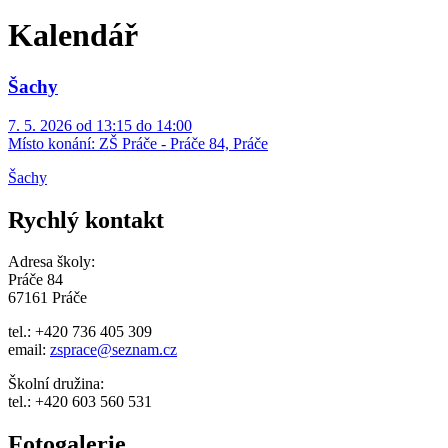
Kalendář
Šachy
7. 5. 2026 od 13:15 do 14:00
Místo konání:
ZŠ Práče - Práče 84, Práče
Šachy
Rychlý kontakt
Adresa školy:
Práče 84
67161 Práče
tel.: +420 736 405 309
email:
zsprace@seznam.cz
Školní družina:
tel.: +420 603 560 531
Fotogalerie