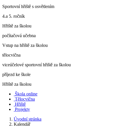
Sportovní hřiště s osvětlením
4.a 5. ročník
Hřiště za školou
počítačová učebna
Vstup na hřiště za školou
tělocvična
viceúčelové sportovní hřiště za školou
příjezd ke škole
Hřiště za školou
Škola online
Tělocvična
Hřiště
Projekty
Úvodní stránka
Kalendář