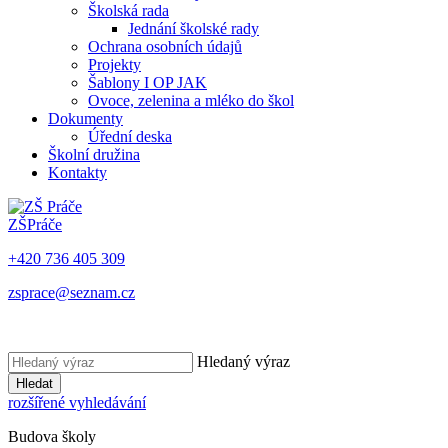
Školská rada
Jednání školské rady
Ochrana osobních údajů
Projekty
Šablony I OP JAK
Ovoce, zelenina a mléko do škol
Dokumenty
Úřední deska
Školní družina
Kontakty
ZŠ
Práče
+420 736 405 309
zsprace@seznam.cz
Hledaný výraz
Hledat
rozšířené vyhledávání
Budova školy