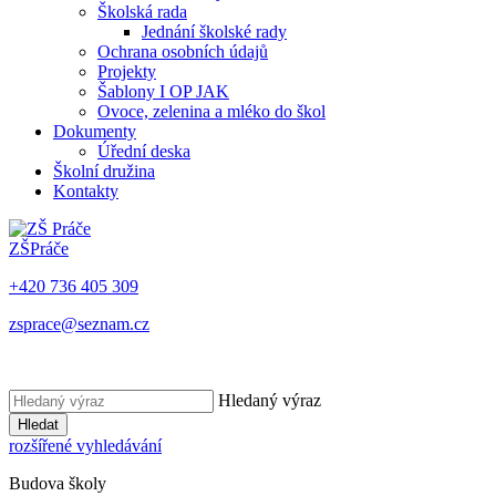
Školská rada
Jednání školské rady
Ochrana osobních údajů
Projekty
Šablony I OP JAK
Ovoce, zelenina a mléko do škol
Dokumenty
Úřední deska
Školní družina
Kontakty
ZŠ
Práče
+420 736 405 309
zsprace@seznam.cz
Hledaný výraz
Hledat
rozšířené vyhledávání
Budova školy