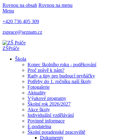
Rovnou na obsah
Rovnou na menu
Menu
+420 736 405 309
zsprace@seznam.cz
ZŠ
Práče
Škola
Konec školního roku - poděkování
Proč právě k nám?
Rady a tipy pro budoucí prvňáčky
Potřeby do 1. ročníku naší školy
Fotogalerie
Aktuality
Výukové programy
Školní rok 2026/2027
Akce školy
Individuální vzdělávání
Povinné informace
E-podatelna
Školní poradenské pracoviště
Dokumenty