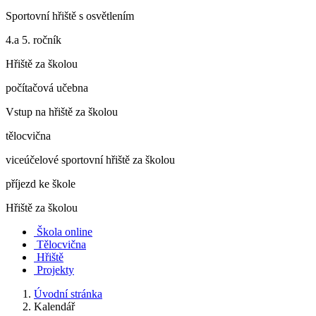
Sportovní hřiště s osvětlením
4.a 5. ročník
Hřiště za školou
počítačová učebna
Vstup na hřiště za školou
tělocvična
viceúčelové sportovní hřiště za školou
příjezd ke škole
Hřiště za školou
Škola online
Tělocvična
Hřiště
Projekty
Úvodní stránka
Kalendář